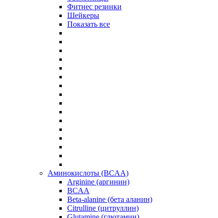
Фитнес резинки
Шейкеры
Показать все
Аминокислоты (BCAA)
Arginine (аргинин)
BCAA
Beta-alanine (бета аланин)
Citrulline (цитруллин)
Glutamine (глютамин)