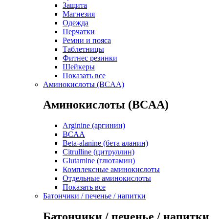
Защита
Магнезия
Одежда
Перчатки
Ремни и пояса
Таблетницы
Фитнес резинки
Шейкеры
Показать все
Аминокислоты (BCAA)
Аминокислоты (BCAA)
Arginine (аргинин)
BCAA
Beta-alanine (бета аланин)
Citrulline (цитруллин)
Glutamine (глютамин)
Комплексные аминокислоты
Отдельные аминокислоты
Показать все
Батончики / печенье / напитки
Батончики / печенье / напитки