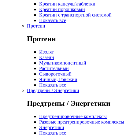
Креатин капсулы\таблетки
Креатин порошковый
Креатин с транспортной системой
Показать все
Протеин
Протеин
Изолят
Казеин
Мультикомпонентный
Растительный
Сывороточный
Яичный, Говяжий
Показать все
Предтрены / Энергетики
Предтрены / Энергетики
Предтренировочные комплексы
Разовые предтренировочные комплексы
Энергетики
Показать все