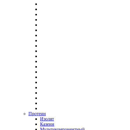
Протеин
Изолят
Казеин
Мультикомпонентный