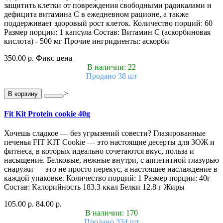
защитить клетки от повреждения свободными радикалами и
дефицита витамина С в ежедневном рационе, а также
поддерживает здоровый рост клеток. Количество порций: 60
Размер порции: 1 капсула Состав: Витамин С (аскорбиновая
кислота) - 500 мг Прочие ингридиенты: аскорби
350.00 р.
Фикс цена
В наличии: 22
Продано 38 шт
>
В корзину
Fit Kit Protein cookie 40g
Хочешь сладкое — без угрызений совести? Глазированные
печенья FIT KIT Cookie — это настоящие десерты для ЗОЖ и
фитнеса, в которых идеально сочетаются вкус, польза и
насыщение. Белковые, нежные внутри, с аппетитной глазурью
снаружи — это не просто перекус, а настоящее наслаждение в
каждой упаковке. Количество порций: 1 Размер порции: 40г
Состав: Калорийность 183.3 ккал Белки 12.8 г Жиры
105.00 р.
84.00 р.
В наличии: 170
Продано 334 шт