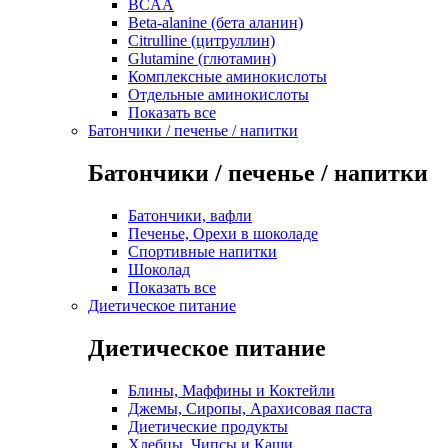
BCAA
Beta-alanine (бета аланин)
Citrulline (цитруллин)
Glutamine (глютамин)
Комплексные аминокислоты
Отдельные аминокислоты
Показать все
Батончики / печенье / напитки
Батончики / печенье / напитки
Батончики, вафли
Печенье, Орехи в шоколаде
Спортивные напитки
Шоколад
Показать все
Диетическое питание
Диетическое питание
Блины, Маффины и Коктейли
Джемы, Сиропы, Арахисовая паста
Диетические продукты
Хлебцы, Чипсы и Каши