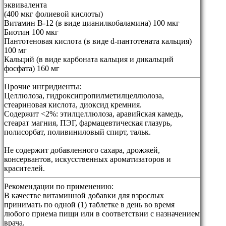
эквивалента
(400 мкг фолиевой кислоты)
Витамин B-12 (в виде цианилкобаламина) 100 мкг
Биотин 100 мкг
Пантотеновая кислота (в виде d-пантотената кальция)
100 мг
Кальций (в виде карбоната кальция и дикальций
фосфата) 160 мг
Прочие ингридиенты:
Целлюлоза, гидроксипропилметилцеллюлоза,
стеариновая кислота, диоксид кремния.
Содержит <2%: этилцеллюлоза, аравийская камедь,
стеарат магния, ПЭГ, фармацевтическая глазурь,
полисорбат, поливиниловый спирт, тальк.
Не содержит добавленного сахара, дрожжей,
консервантов, искусственных ароматизаторов и
красителей.
Рекомендации по применению:
В качестве витаминной добавки для взрослых
принимать по одной (1) таблетке в день во время
любого приема пищи или в соответствии с назначением
врача.