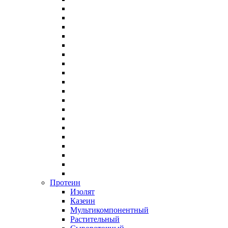
Протеин
Изолят
Казеин
Мультикомпонентный
Растительный