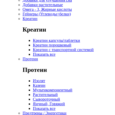
Добавки для улучшения сна
Добавки растительные
Омега - 3, Жирные кислоты
Гейнеры (Углеводы+белки)
Креатин
Креатин
Креатин капсулы\таблетки
Креатин порошковый
Креатин с транспортной системой
Показать все
Протеин
Протеин
Изолят
Казеин
Мультикомпонентный
Растительный
Сывороточный
Яичный, Говяжий
Показать все
Предтрены / Энергетики