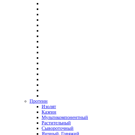
Протеин
Изолят
Казеин
Мультикомпонентный
Растительный
Сывороточный
Яичный, Говяжий