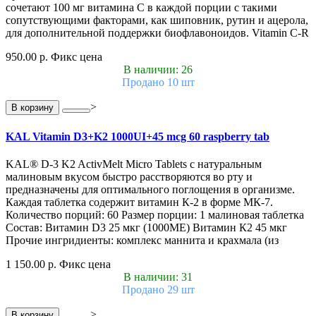
сочетают 100 мг витамина C в каждой порции с такими
сопутствующими факторами, как шиповник, рутин и ацерола,
для дополнительной поддержки биофлавоноидов. Vitamin C-R
950.00 р.
Фикс цена
В наличии: 26
Продано 10 шт
>
В корзину
KAL Vitamin D3+K2 1000UI+45 mcg 60 raspberry tab
KAL® D-3 K2 ActivMelt Micro Tablets с натуральным
малиновым вкусом быстро расстворяются во рту и
предназначены для оптимального поглощения в организме.
Каждая таблетка содержит витамин К-2 в форме МК-7.
Количество порций: 60 Размер порции: 1 малиновая таблетка
Состав: Витамин D3 25 мкг (1000МЕ) Витамин К2 45 мкг
Прочие ингридиенты: комплекс маннита и крахмала (из
1 150.00 р.
Фикс цена
В наличии: 31
Продано 29 шт
>
В корзину