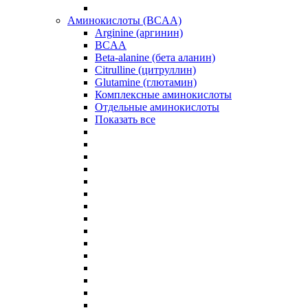
Аминокислоты (BCAA)
Arginine (аргинин)
BCAA
Beta-alanine (бета аланин)
Citrulline (цитруллин)
Glutamine (глютамин)
Комплексные аминокислоты
Отдельные аминокислоты
Показать все