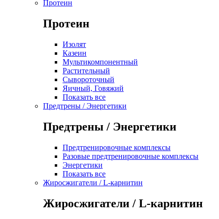
Протеин
Протеин
Изолят
Казеин
Мультикомпонентный
Растительный
Сывороточный
Яичный, Говяжий
Показать все
Предтрены / Энергетики
Предтрены / Энергетики
Предтренировочные комплексы
Разовые предтренировочные комплексы
Энергетики
Показать все
Жиросжигатели / L-карнитин
Жиросжигатели / L-карнитин