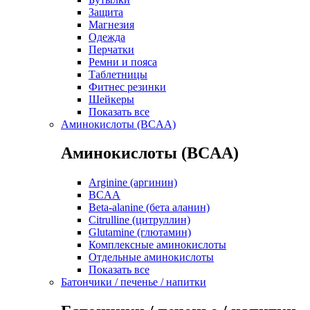
Защита
Магнезия
Одежда
Перчатки
Ремни и пояса
Таблетницы
Фитнес резинки
Шейкеры
Показать все
Аминокислоты (BCAA)
Аминокислоты (BCAA)
Arginine (аргинин)
BCAA
Beta-alanine (бета аланин)
Citrulline (цитруллин)
Glutamine (глютамин)
Комплексные аминокислоты
Отдельные аминокислоты
Показать все
Батончики / печенье / напитки