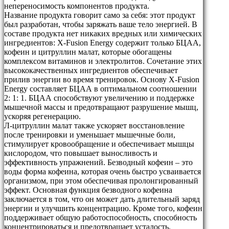
непереносимость компонентов продукта.
Название продукта говорит само за себя: этот продукт
был разработан, чтобы заряжать ваше тело энергией. В
составе продукта нет никаких вредных или химических
ингредиентов: X-Fusion Energy содержит только БЦАА,
кофеин и цитруллин малат, которые обогащены
комплексом витаминов и электролитов. Сочетание этих
высококачественных ингредиентов обеспечивает
прилив энергии во время тренировок. Основу X-Fusion
Energy составляет БЦАА в оптимальном соотношении
2: 1: 1. БЦАА способствуют увеличению и поддержке
мышечной массы и предотвращают разрушение мышц,
ускоряя регенерацию.
Л-цитруллин малат также ускоряет восстановление
после тренировки и уменьшает мышечные боли,
стимулирует кровообращение и обеспечивает мышцы
кислородом, что повышает выносливость и
эффективность упражнений. Безводный кофеин – это
воды форма кофеина, которая очень быстро усваивается
организмом, при этом обеспечивая пролонгированный
эффект. Основная функция безводного кофеина
заключается в том, что он может дать длительный заряд
энергии и улучшить концентрацию. Кроме того, кофеин
поддерживает общую работоспособность, способность
концентрироваться и предотвращает усталость,