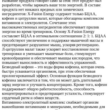
Название продукта говорит само за себя: этот продукт был
разработан, чтобы заряжать ваше тело энергией. В составе
продукта нет никаких вредных или химических
ингредиентов: X-Fusion Energy содержит только БЦАА,
кофеин и цитруллин малат, которые обогащены комплексом
витаминов и электролитов. Сочетание этих
высококачественных ингредиентов обеспечивает прилив
энергии во время тренировок. Основу X-Fusion Energy
составляет БЦАА в оптимальном соотношении 2: 1: 1. БЦАА
способствуют увеличению и поддержке мышечной массы и
предотвращают разрушение мышц, ускоряя регенерацию.
Л-цитруллин малат также ускоряет восстановление после
тренировки и уменьшает мышечные боли, стимулирует
кровообращение и обеспечивает мышцы кислородом, что
повышает выносливость и эффективность упражнений.
Безводный кофеин – это воды форма кофеина, которая очень
быстро усваивается организмом, при этом обеспечивая
пролонгированный эффект. Основная функция безводного
кофеина заключается в том, что он может дать длительный
заряд энергии и улучшить концентрацию. Кроме того, кофеин
поддерживает общую работоспособность, способность
концентрироваться и предотвращает усталость, стимулирует
сердечный ритм и обмен веществ.
Витаминно-электролитный комплекс снабжает организм
важнейшими витаминами и минералами, необходимыми для