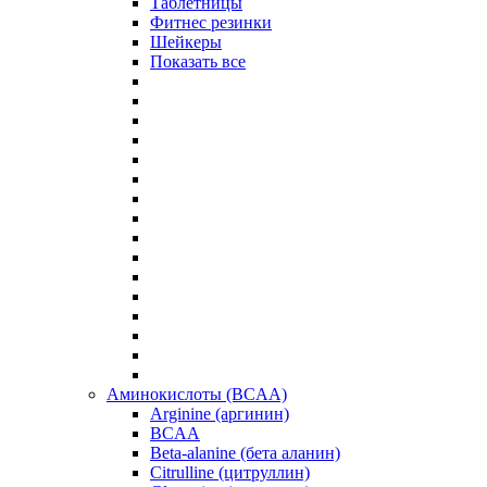
Таблетницы
Фитнес резинки
Шейкеры
Показать все
Аминокислоты (BCAA)
Arginine (аргинин)
BCAA
Beta-alanine (бета аланин)
Citrulline (цитруллин)