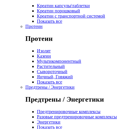
Креатин капсулы\таблетки
Креатин порошковый
Креатин с транспортной системой
Показать все
Протеин
Протеин
Изолят
Казеин
Мультикомпонентный
Растительный
Сывороточный
Яичный, Говяжий
Показать все
Предтрены / Энергетики
Предтрены / Энергетики
Предтренировочные комплексы
Разовые предтренировочные комплексы
Энергетики
Показать все