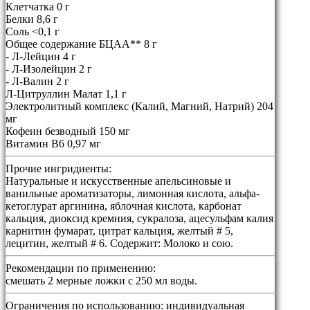
Клетчатка 0 г
Белки 8,6 г
Соль <0,1 г
Общее содержание БЦАА** 8 г
- Л-Лейцин 4 г
- Л-Изолейцин 2 г
- Л-Валин 2 г
Л-Цитруллин Малат 1,1 г
Электролитный комплекс (Калий, Магний, Натрий) 204
мг
Кофеин безводный 150 мг
Витамин B6 0,97 мг
Прочие ингридиенты:
Натуральные и искусственные апельсиновые и
ванильные ароматизаторы, лимонная кислота, альфа-
кетоглурат аргинина, яблочная кислота, карбонат
кальция, диоксид кремния, сукралоза, ацесульфам калия
карнитин фумарат, цитрат кальция, желтый # 5,
лецитин, желтый # 6. Содержит: Молоко и сою.
Рекомендации по применению:
смешать 2 мерные ложки с 250 мл воды.
Ограничения по использованию:
индивидуальная