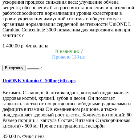
ускорения процесса снижения веса; улучшение обмена
веществ; обеспечения быстрого восстановления и длительной
работоспособности нормализации уровня холестерина в
крови; укрепления иммунной системы и общего тонуса
организма нормализация сердечной деятельности UniONE L –
Carnitine Concentrate 3000 незаменим для жиросжигания при
занятиях с
1 400.00 р.
Фикс цена
В наличии: 7
Продано 118 шт
>
В корзину
UniONE Vitamin С 500mg 60 caps
Витамин С - мощный антиоксидант, который поддерживает
здоровье костей, хрящей, зубов и десен. Он помогает
защитить клетки от повреждения свободными радикалами и
дефицита витамина С в ежедневном рационе, а также
поддерживает здоровый рост клеток. Количество порций: 60
Размер порции: 1 капсула Состав: Витамин С (аскорбиновая
кислота) - 500 мг Прочие ингридиенты: аскорби
350.00 р.
Фикс цена