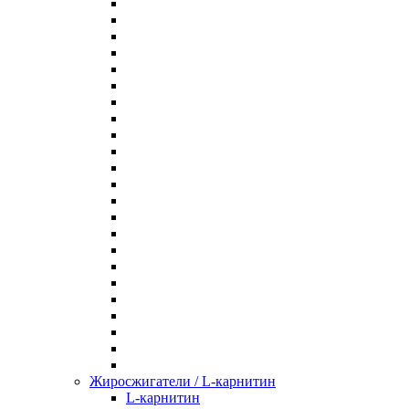
Жиросжигатели / L-карнитин
L-карнитин