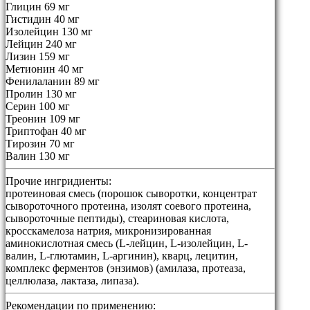
Глицин 69 мг
Гистидин 40 мг
Изолейцин 130 мг
Лейцин 240 мг
Лизин 159 мг
Метионин 40 мг
Фенилаланин 89 мг
Пролин 130 мг
Серин 100 мг
Треонин 109 мг
Триптофан 40 мг
Тирозин 70 мг
Валин 130 мг
Прочие ингридиенты:
протеиновая смесь (порошок сыворотки, концентрат
сывороточного протеина, изолят соевого протеина,
сывороточные пептиды), стеариновая кислота,
кросскамелоза натрия, микронизированная
аминокислотная смесь (L-лейцин, L-изолейцин, L-
валин, L-глютамин, L-аргинин), кварц, лецитин,
комплекс ферментов (энзимов) (амилаза, протеаза,
целлюлаза, лактаза, липаза).
Рекомендации по применению: