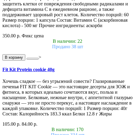
защитить клетки от повреждения свободными радикалами и
дефицита витамина С в ежедневном рационе, а также
поддерживает здоровый рост клеток. Количество порций: 60
Размер порции: 1 капсула Состав: Витамин С (аскорбиновая
кислота) - 500 мг Прочие ингридиенты: аскорби
350.00 р.
Фикс цена
В наличии: 22
Продано 38 шт
>
В корзину
Fit Kit Protein cookie 40g
Хочешь сладкое — без угрызений совести? Глазированные
печенья FIT KIT Cookie — это настоящие десерты для ЗОЖ и
фитнеса, в которых идеально сочетаются вкус, польза и
насыщение. Белковые, нежные внутри, с аппетитной глазурью
снаружи — это не просто перекус, а настоящее наслаждение в
каждой упаковке. Количество порций: 1 Размер порции: 40г
Состав: Калорийность 183.3 ккал Белки 12.8 г Жиры
105.00 р.
84.00 р.
В наличии: 170
Продано 334 шт