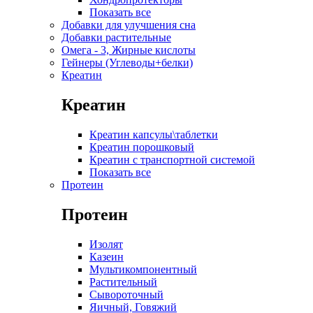
Показать все
Добавки для улучшения сна
Добавки растительные
Омега - 3, Жирные кислоты
Гейнеры (Углеводы+белки)
Креатин
Креатин
Креатин капсулы\таблетки
Креатин порошковый
Креатин с транспортной системой
Показать все
Протеин
Протеин
Изолят
Казеин
Мультикомпонентный
Растительный
Сывороточный
Яичный, Говяжий