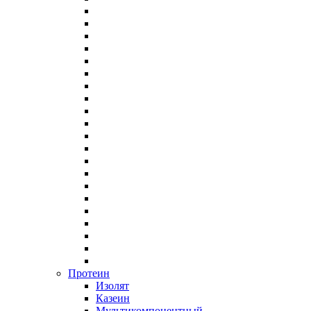
Протеин
Изолят
Казеин
Мультикомпонентный