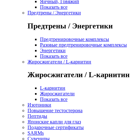
Яичный, Говяжий
Показать все
Предтрены / Энергетики
Предтрены / Энергетики
Предтренировочные комплексы
Разовые предтренировочные комплексы
Энергетики
Показать все
Жиросжигатели / L-карнитин
Жиросжигатели / L-карнитин
L-карнитин
Жиросжигатели
Показать все
Изотоники
Повышение тестостерона
Пептиды
Японские капли для глаз
Подарочные сертификаты
SARMs
Сувениры