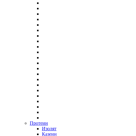
Протеин
Изолят
Казеин