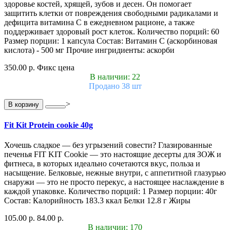
здоровье костей, хрящей, зубов и десен. Он помогает
защитить клетки от повреждения свободными радикалами и
дефицита витамина С в ежедневном рационе, а также
поддерживает здоровый рост клеток. Количество порций: 60
Размер порции: 1 капсула Состав: Витамин С (аскорбиновая
кислота) - 500 мг Прочие ингридиенты: аскорби
350.00 р.
Фикс цена
В наличии: 22
Продано 38 шт
>
В корзину
Fit Kit Protein cookie 40g
Хочешь сладкое — без угрызений совести? Глазированные
печенья FIT KIT Cookie — это настоящие десерты для ЗОЖ и
фитнеса, в которых идеально сочетаются вкус, польза и
насыщение. Белковые, нежные внутри, с аппетитной глазурью
снаружи — это не просто перекус, а настоящее наслаждение в
каждой упаковке. Количество порций: 1 Размер порции: 40г
Состав: Калорийность 183.3 ккал Белки 12.8 г Жиры
105.00 р.
84.00 р.
В наличии: 170