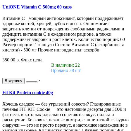
UniONE Vitamin С 500mg 60 caps
Витамин С - мощный антиоксидант, который поддерживает
здоровье костей, хрящей, зубов и десен. Он помогает
защитить клетки от повреждения свободными радикалами и
дефицита витамина С в ежедневном рационе, а также
поддерживает здоровый рост клеток. Количество порций: 60
Размер порции: 1 капсула Состав: Витамин С (аскорбиновая
кислота) - 500 мг Прочие ингридиенты: аскорби
350.00 р.
Фикс цена
В наличии: 22
Продано 38 шт
>
В корзину
Fit Kit Protein cookie 40g
Хочешь сладкое — без угрызений совести? Глазированные
печенья FIT KIT Cookie — это настоящие десерты для ЗОЖ и
фитнеса, в которых идеально сочетаются вкус, польза и
насыщение. Белковые, нежные внутри, с аппетитной глазурью
снаружи — это не просто перекус, а настоящее наслаждение в
каждой упаковке. Количество порций: 1 Размер порции: 40г