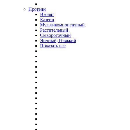
Протеин
Изолят
Казеин
Мультикомпонентный
Растительный
Сывороточный
Яичный, Говяжий
Показать все