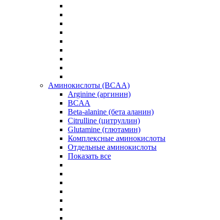
Аминокислоты (BCAA)
Arginine (аргинин)
BCAA
Beta-alanine (бета аланин)
Citrulline (цитруллин)
Glutamine (глютамин)
Комплексные аминокислоты
Отдельные аминокислоты
Показать все