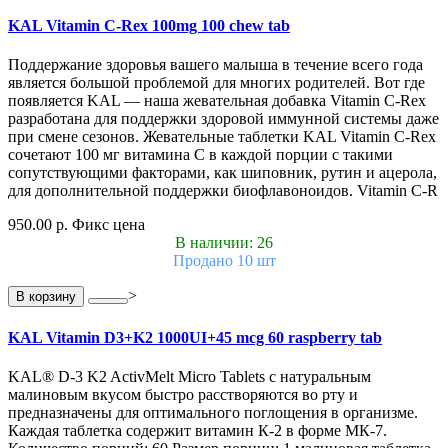
KAL Vitamin C-Rex 100mg 100 chew tab
Поддержание здоровья вашего малыша в течение всего года
является большой проблемой для многих родителей. Вот где
появляется KAL — наша жевательная добавка Vitamin C-Rex
разработана для поддержки здоровой иммунной системы даже
при смене сезонов. Жевательные таблетки KAL Vitamin C-Rex
сочетают 100 мг витамина C в каждой порции с такими
сопутствующими факторами, как шиповник, рутин и ацерола,
для дополнительной поддержки биофлавоноидов. Vitamin C-R
950.00 р.
Фикс цена
В наличии: 26
Продано 10 шт
>
В корзину
KAL Vitamin D3+K2 1000UI+45 mcg 60 raspberry tab
KAL® D-3 K2 ActivMelt Micro Tablets с натуральным
малиновым вкусом быстро расстворяются во рту и
предназначены для оптимального поглощения в организме.
Каждая таблетка содержит витамин К-2 в форме МК-7.