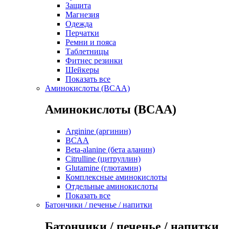
Защита
Магнезия
Одежда
Перчатки
Ремни и пояса
Таблетницы
Фитнес резинки
Шейкеры
Показать все
Аминокислоты (BCAA)
Аминокислоты (BCAA)
Arginine (аргинин)
BCAA
Beta-alanine (бета аланин)
Citrulline (цитруллин)
Glutamine (глютамин)
Комплексные аминокислоты
Отдельные аминокислоты
Показать все
Батончики / печенье / напитки
Батончики / печенье / напитки