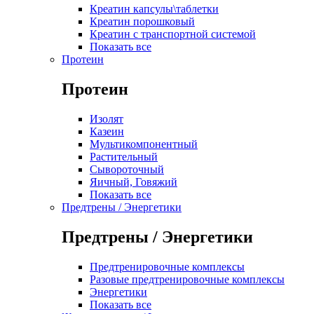
Креатин капсулы\таблетки
Креатин порошковый
Креатин с транспортной системой
Показать все
Протеин
Протеин
Изолят
Казеин
Мультикомпонентный
Растительный
Сывороточный
Яичный, Говяжий
Показать все
Предтрены / Энергетики
Предтрены / Энергетики
Предтренировочные комплексы
Разовые предтренировочные комплексы
Энергетики
Показать все