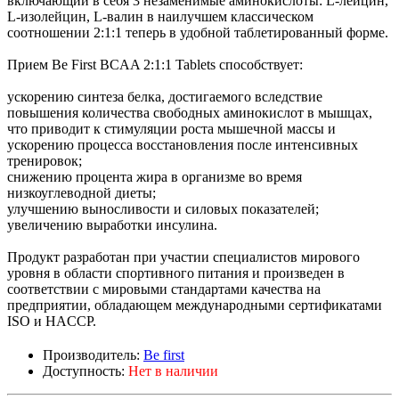
включающий в себя 3 незаменимые аминокислоты: L-лейцин,
L-изолейцин, L-валин в наилучшем классическом
соотношении 2:1:1 теперь в удобной таблетированный форме.
Прием Be First BCAA 2:1:1 Tablets способствует:
ускорению синтеза белка, достигаемого вследствие
повышения количества свободных аминокислот в мышцах,
что приводит к стимуляции роста мышечной массы и
ускорению процесса восстановления после интенсивных
тренировок;
снижению процента жира в организме во время
низкоуглеводной диеты;
улучшению выносливости и силовых показателей;
увеличению выработки инсулина.
Продукт разработан при участии специалистов мирового
уровня в области спортивного питания и произведен в
соответствии с мировыми стандартами качества на
предприятии, обладающем международными сертификатами
ISO и HACCP.
Производитель:
Be first
Доступность:
Нет в наличии