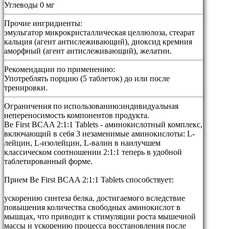
Углеводы 0 мг
Прочие ингридиенты:
эмульгатор микрокристаллическая целлюлоза, стеарат
кальция (агент антислеживающий), диоксид кремния
аморфный (агент антислеживающий), желатин.
Рекомендации по применению:
Употреблять порцию (5 таблеток) до или после
тренировки.
Ограничения по использованию:
индивидуальная
непереносимость компонентов продукта.
Be First BCAA 2:1:1 Tablets - аминокислотный комплекс,
включающий в себя 3 незаменимые аминокислоты: L-
лейцин, L-изолейцин, L-валин в наилучшем
классическом соотношении 2:1:1 теперь в удобной
таблетированный форме.
Прием Be First BCAA 2:1:1 Tablets способствует:
ускорению синтеза белка, достигаемого вследствие
повышения количества свободных аминокислот в
мышцах, что приводит к стимуляции роста мышечной
массы и ускорению процесса восстановления после