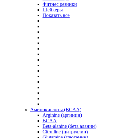
Фитнес резинки
Шейкеры
Показать все
Аминокислоты (BCAA)
Arginine (аргинин)
BCAA
Beta-alanine (бета аланин)
Citrulline (цитруллин)
Glutamine (глютамин)