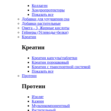
Коллаген
Хондропротекторы
Показать все
Добавки для улучшения сна
Добавки растительные
Омега - 3, Жирные кислоты
Гейнеры (Углеводы+белки)
Креатин
Креатин
Креатин капсулы\таблетки
Креатин порошковый
Креатин с транспортной системой
Показать все
Протеин
Протеин
Изолят
Казеин
Мультикомпонентный
Растительный