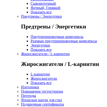
Сывороточный
Яичный, Говяжий
Показать все
Предтрены / Энергетики
Предтрены / Энергетики
Предтренировочные комплексы
Разовые предтренировочные комплексы
Энергетики
Показать все
Жиросжигатели / L-карнитин
Жиросжигатели / L-карнитин
L-карнитин
Жиросжигатели
Показать все
Изотоники
Повышение тестостерона
Пептиды
Японские капли для глаз
Подарочные сертификаты