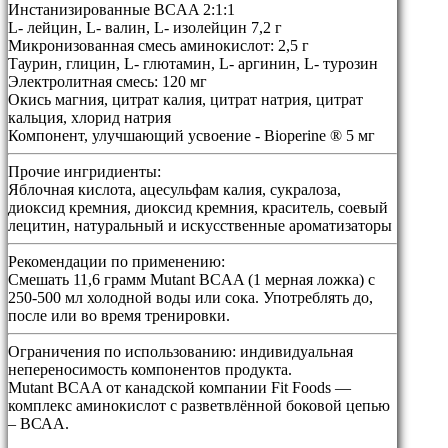
Инстанизированные BCAA 2:1:1
L- лейцин, L- валин, L- изолейцин 7,2 г
Микронизованная смесь аминокислот: 2,5 г
Таурин, глицин, L- глютамин, L- аргинин, L- турозин
Электролитная смесь: 120 мг
Окись магния, цитрат калия, цитрат натрия, цитрат
кальция, хлорид натрия
Компонент, улучшающий усвоение - Bioperine ® 5 мг
Прочие ингридиенты:
Яблочная кислота, ацесульфам калия, сукралоза,
диоксид кремния, диоксид кремния, краситель, соевый
лецитин, натуральный и искусственные ароматизаторы
Рекомендации по применению:
Смешать 11,6 грамм Mutant BCAA (1 мерная ложка) с
250-500 мл холодной воды или сока. Употреблять до,
после или во время тренировки.
Ограничения по использованию:
индивидуальная
непереносимость компонентов продукта.
Mutant BCAA от канадской компании Fit Foods —
комплекс аминокислот с разветвлённой боковой цепью
– ВСАА.