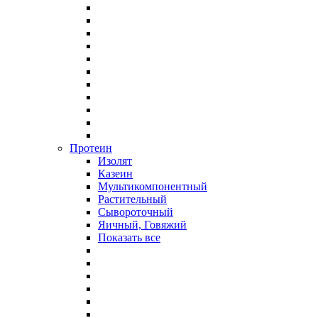
Протеин
Изолят
Казеин
Мультикомпонентный
Растительный
Сывороточный
Яичный, Говяжий
Показать все