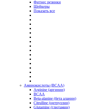
Фитнес резинки
Шейкеры
Показать все
Аминокислоты (BCAA)
Arginine (аргинин)
BCAA
Beta-alanine (бета аланин)
Citrulline (цитруллин)
Glutamine (глютамин)