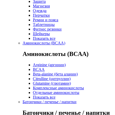
Защита
Магнезия
Одежда
Перчатки
Ремни и пояса
Таблетницы
Фитнес резинки
Шейкеры
Показать все
Аминокислоты (BCAA)
Аминокислоты (BCAA)
Arginine (аргинин)
BCAA
Beta-alanine (бета аланин)
Citrulline (цитруллин)
Glutamine (глютамин)
Комплексные аминокислоты
Отдельные аминокислоты
Показать все
Батончики / печенье / напитки
Батончики / печенье / напитки