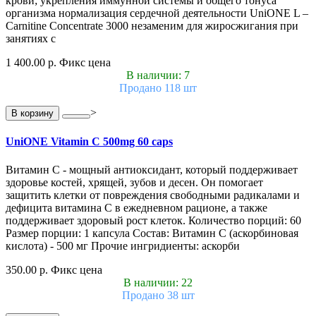
крови; укрепления иммунной системы и общего тонуса
организма нормализация сердечной деятельности UniONE L –
Carnitine Concentrate 3000 незаменим для жиросжигания при
занятиях с
1 400.00 р.
Фикс цена
В наличии: 7
Продано 118 шт
>
В корзину
UniONE Vitamin С 500mg 60 caps
Витамин С - мощный антиоксидант, который поддерживает
здоровье костей, хрящей, зубов и десен. Он помогает
защитить клетки от повреждения свободными радикалами и
дефицита витамина С в ежедневном рационе, а также
поддерживает здоровый рост клеток. Количество порций: 60
Размер порции: 1 капсула Состав: Витамин С (аскорбиновая
кислота) - 500 мг Прочие ингридиенты: аскорби
350.00 р.
Фикс цена
В наличии: 22
Продано 38 шт