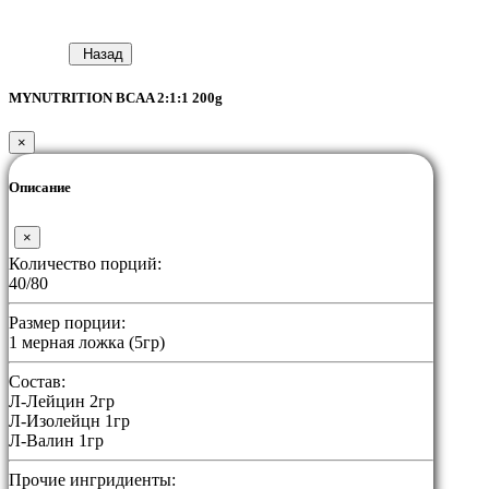
Назад
MYNUTRITION BCAA 2:1:1 200g
×
Описание
×
Количество порций:
40/80
Размер порции:
1 мерная ложка (5гр)
Состав:
Л-Лейцин 2гр
Л-Изолейцн 1гр
Л-Валин 1гр
Прочие ингридиенты: