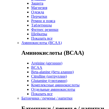
Защита
Магнезия
Одежда
Перчатки
Ремни и пояса
Таблетницы
Фитнес резинки
Шейкеры
Показать все
Аминокислоты (BCAA)
Аминокислоты (BCAA)
Arginine (аргинин)
BCAA
Beta-alanine (бета аланин)
Citrulline (цитруллин)
Glutamine (глютамин)
Комплексные аминокислоты
Отдельные аминокислоты
Показать все
Батончики / печенье / напитки
Батончики / печенье / напитки