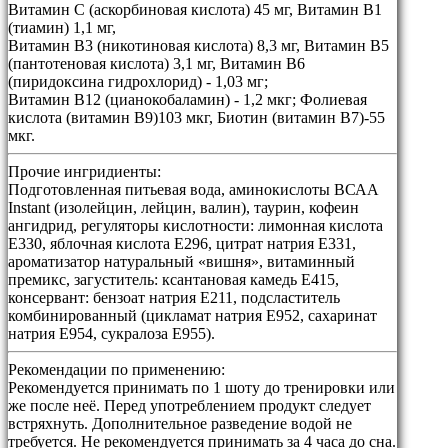
Витамин С (аскорбиновая кислота) 45 мг, Витамин В1
(тиамин) 1,1 мг,
Витамин В3 (никотиновая кислота) 8,3 мг, Витамин В5
(пантотеновая кислота) 3,1 мг, Витамин В6
(пиридоксина гидрохлорид) - 1,03 мг;
Витамин В12 (цианокобаламин) - 1,2 мкг; Фолиевая
кислота (витамин В9)103 мкг, Биотин (витамин В7)-55
мкг.
Прочие ингридиенты:
Подготовленная питьевая вода, аминокислоты ВСАА
Instant (изолейцин, лейцин, валин), таурин, кофеин
ангидрид, регуляторы кислотности: лимонная кислота
Е330, яблочная кислота Е296, цитрат натрия Е331,
ароматизатор натуральный «вишня», витаминный
премикс, загуститель: ксантановая камедь Е415,
консервант: бензоат натрия Е211, подсластитель
комбинированный (цикламат натрия Е952, сахаринат
натрия Е954, сукралоза Е955).
Рекомендации по применению:
Рекомендуется принимать по 1 шоту до тренировки или
же после неё. Перед употреблением продукт следует
встряхнуть. Дополнительное разведение водой не
требуется. Не рекомендуется принимать за 4 часа до сна.