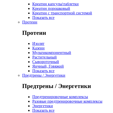
Креатин капсулы\таблетки
Креатин порошковый
Креатин с транспортной системой
Показать все
Протеин
Протеин
Изолят
Казеин
Мультикомпонентный
Растительный
Сывороточный
Яичный, Говяжий
Показать все
Предтрены / Энергетики
Предтрены / Энергетики
Предтренировочные комплексы
Разовые предтренировочные комплексы
Энергетики
Показать все