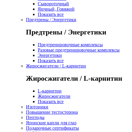
Сывороточный
Яичный, Говяжий
Показать все
Предтрены / Энергетики
Предтрены / Энергетики
Предтренировочные комплексы
Разовые предтренировочные комплексы
Энергетики
Показать все
Жиросжигатели / L-карнитин
Жиросжигатели / L-карнитин
L-карнитин
Жиросжигатели
Показать все
Изотоники
Повышение тестостерона
Пептиды
Японские капли для глаз
Подарочные сертификаты