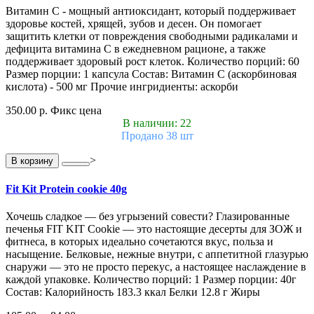
Витамин С - мощный антиоксидант, который поддерживает
здоровье костей, хрящей, зубов и десен. Он помогает
защитить клетки от повреждения свободными радикалами и
дефицита витамина С в ежедневном рационе, а также
поддерживает здоровый рост клеток. Количество порций: 60
Размер порции: 1 капсула Состав: Витамин С (аскорбиновая
кислота) - 500 мг Прочие ингридиенты: аскорби
350.00 р.
Фикс цена
В наличии: 22
Продано 38 шт
>
В корзину
Fit Kit Protein cookie 40g
Хочешь сладкое — без угрызений совести? Глазированные
печенья FIT KIT Cookie — это настоящие десерты для ЗОЖ и
фитнеса, в которых идеально сочетаются вкус, польза и
насыщение. Белковые, нежные внутри, с аппетитной глазурью
снаружи — это не просто перекус, а настоящее наслаждение в
каждой упаковке. Количество порций: 1 Размер порции: 40г
Состав: Калорийность 183.3 ккал Белки 12.8 г Жиры