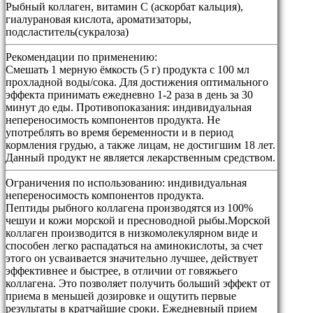
Рыбный коллаген, витамин С (аскорбат кальция),
гиалурановая кислота, ароматизаторы,
подсластитель(сукралоза)
Рекомендации по применению:
Смешать 1 мерную ёмкость (5 г) продукта с 100 мл
прохладной воды/сока. Для достижения оптимального
эффекта принимать ежедневно 1-2 раза в день за 30
минут до еды. Противопоказания: индивидуальная
непереносимость компонентов продукта. Не
употреблять во время беременности и в период
кормления грудью, а также лицам, не достигшим 18 лет.
Данный продукт не является лекарственным средством.
Ограничения по использованию:
индивидуальная
непереносимость компонентов продукта.
Пептиды рыбного коллагена производятся из 100%
чешуи и кожи морской и пресноводной рыбы.Морской
коллаген производится в низкомолекулярном виде и
способен легко распадаться на аминокислоты, за счет
этого он усваивается значительно лучшее, действует
эффективнее и быстрее, в отличии от говяжьего
коллагена. Это позволяет получить больший эффект от
приема в меньшей дозировке и ощутить первые
результаты в кратчайшие сроки. Ежедневный прием