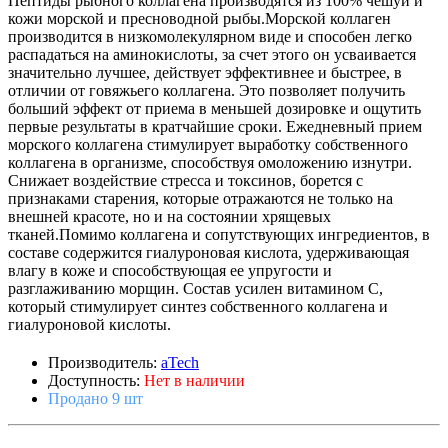
Пептиды рыбного коллагена производятся из 100% чешуи и
кожи морской и пресноводной рыбы.Морской коллаген
производится в низкомолекулярном виде и способен легко
распадаться на аминокислоты, за счет этого он усваивается
значительно лучшее, действует эффективнее и быстрее, в
отличии от говяжьего коллагена. Это позволяет получить
больший эффект от приема в меньшей дозировке и ощутить
первые результаты в кратчайшие сроки. Ежедневный прием
морского коллагена стимулирует выработку собственного
коллагена в организме, способствуя омоложению изнутри.
Снижает воздействие стресса и токсинов, борется с
признаками старения, которые отражаются не только на
внешней красоте, но и на состоянии хрящевых
тканей.Помимо коллагена и сопутствующих ингредиентов, в
составе содержится гиалуроновая кислота, удерживающая
влагу в коже и способствующая ее упругости и
разглаживанию морщин. Состав усилен витамином С,
который стимулирует синтез собственного коллагена и
гиалуроновой кислоты.
Производитель:
aTech
Доступность:
Нет в наличии
Продано 9 шт