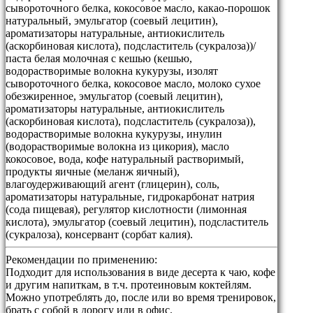
сывороточного белка, кокосовое масло, какао-порошок
натуральный, эмульгатор (соевый лецитин),
ароматизаторы натуральные, антиокислитель
(аскорбиновая кислота), подсластитель (сукралоза))/
паста белая молочная с кешью (кешью,
водорастворимые волокна кукурузы, изолят
сывороточного белка, кокосовое масло, молоко сухое
обезжиренное, эмульгатор (соевый лецитин),
ароматизаторы натуральные, антиокислитель
(аскорбиновая кислота), подсластитель (сукралоза)),
водорастворимые волокна кукурузы, инулин
(водорастворимые волокна из цикория), масло
кокосовое, вода, кофе натуральный растворимый,
продукты яичные (меланж яичный),
влагоудерживающий агент (глицерин), соль,
ароматизаторы натуральные, гидрокарбонат натрия
(сода пищевая), регулятор кислотности (лимонная
кислота), эмульгатор (соевый лецитин), подсластитель
(сукралоза), консервант (сорбат калия).
Рекомендации по применению:
Подходит для использования в виде десерта к чаю, кофе
и другим напиткам, в т.ч. протеиновым коктейлям.
Можно употреблять до, после или во время тренировок,
брать с собой в дорогу или в офис.