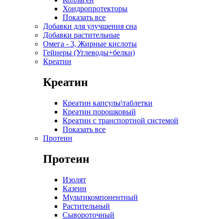
Хондропротекторы
Показать все
Добавки для улучшения сна
Добавки растительные
Омега - 3, Жирные кислоты
Гейнеры (Углеводы+белки)
Креатин
Креатин
Креатин капсулы\таблетки
Креатин порошковый
Креатин с транспортной системой
Показать все
Протеин
Протеин
Изолят
Казеин
Мультикомпонентный
Растительный
Сывороточный