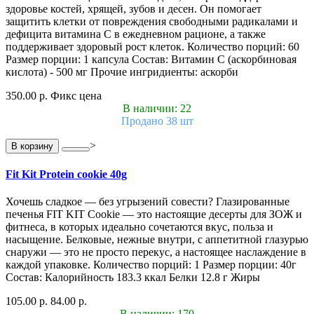
здоровье костей, хрящей, зубов и десен. Он помогает
защитить клетки от повреждения свободными радикалами и
дефицита витамина С в ежедневном рационе, а также
поддерживает здоровый рост клеток. Количество порций: 60
Размер порции: 1 капсула Состав: Витамин С (аскорбиновая
кислота) - 500 мг Прочие ингридиенты: аскорби
350.00 р.
Фикс цена
В наличии: 22
Продано 38 шт
>
В корзину
Fit Kit Protein cookie 40g
Хочешь сладкое — без угрызений совести? Глазированные
печенья FIT KIT Cookie — это настоящие десерты для ЗОЖ и
фитнеса, в которых идеально сочетаются вкус, польза и
насыщение. Белковые, нежные внутри, с аппетитной глазурью
снаружи — это не просто перекус, а настоящее наслаждение в
каждой упаковке. Количество порций: 1 Размер порции: 40г
Состав: Калорийность 183.3 ккал Белки 12.8 г Жиры
105.00 р.
84.00 р.
В наличии: 170