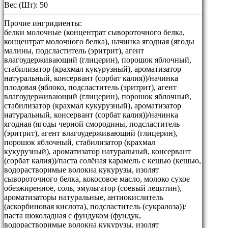
Вес (Шт): 50
Прочие ингридиенты:
белки молочные (концентрат сывороточного белка,
концентрат молочного белка), начинка ягодная (ягоды
малины, подсластитель (эритрит), агент
влагоудерживающий (глицерин), порошок яблочный,
стабилизатор (крахмал кукурузный), ароматизатор
натуральный, консервант (сорбат калия))/начинка
плодовая (яблоко, подсластитель (эритрит), агент
влагоудерживающий (глицерин), порошок яблочный,
стабилизатор (крахмал кукурузный), ароматизатор
натуральный, консервант (сорбат калия))/начинка
ягодная (ягоды черной смородины, подсластитель
(эритрит), агент влагоудерживающий (глицерин),
порошок яблочный, стабилизатор (крахмал
кукурузный), ароматизатор натуральный, консервант
(сорбат калия))/паста солёная карамель с кешью (кешью,
водорастворимые волокна кукурузы, изолят
сывороточного белка, кокосовое масло, молоко сухое
обезжиренное, соль, эмульгатор (соевый лецитин),
ароматизаторы натуральные, антиокислитель
(аскорбиновая кислота), подсластитель (сукралоза))/
паста шоколадная с фундуком (фундук,
водорастворимые волокна кукурузы, изолят