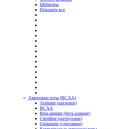
Шейкеры
Показать все
Аминокислоты (BCAA)
Arginine (аргинин)
BCAA
Beta-alanine (бета аланин)
Citrulline (цитруллин)
Glutamine (глютамин)
Комплексные аминокислоты