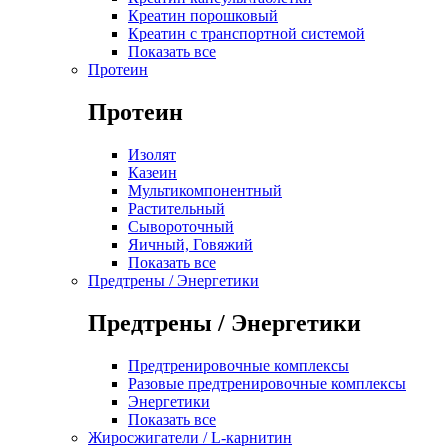
Креатин порошковый
Креатин с транспортной системой
Показать все
Протеин
Протеин
Изолят
Казеин
Мультикомпонентный
Растительный
Сывороточный
Яичный, Говяжий
Показать все
Предтрены / Энергетики
Предтрены / Энергетики
Предтренировочные комплексы
Разовые предтренировочные комплексы
Энергетики
Показать все
Жиросжигатели / L-карнитин