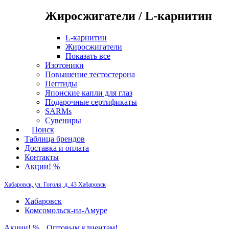
Жиросжигатели / L-карнитин
L-карнитин
Жиросжигатели
Показать все
Изотоники
Повышение тестостерона
Пептиды
Японские капли для глаз
Подарочные сертификаты
SARMs
Сувениры
Поиск
Таблица брендов
Доставка и оплата
Контакты
Акции! %
Хабаровск, ул. Гоголя, д. 43
Хабаровск
Хабаровск
Комсомольск-на-Амуре
Акции! %
Оптовым клиентам!