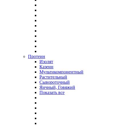
Протеин
Изолят
Казеин
Мультикомпонентный
Растительный
Сывороточный
Яичный, Говяжий
Показать все