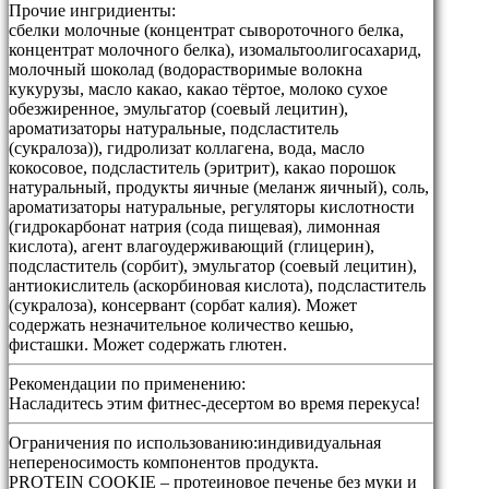
Прочие ингридиенты:
сбелки молочные (концентрат сывороточного белка,
концентрат молочного белка), изомальтоолигосахарид,
молочный шоколад (водорастворимые волокна
кукурузы, масло какао, какао тёртое, молоко сухое
обезжиренное, эмульгатор (соевый лецитин),
ароматизаторы натуральные, подсластитель
(сукралоза)), гидролизат коллагена, вода, масло
кокосовое, подсластитель (эритрит), какао порошок
натуральный, продукты яичные (меланж яичный), соль,
ароматизаторы натуральные, регуляторы кислотности
(гидрокарбонат натрия (сода пищевая), лимонная
кислота), агент влагоудерживающий (глицерин),
подсластитель (сорбит), эмульгатор (соевый лецитин),
антиокислитель (аскорбиновая кислота), подсластитель
(сукралоза), консервант (сорбат калия). Может
содержать незначительное количество кешью,
фисташки. Может содержать глютен.
Рекомендации по применению:
Насладитесь этим фитнес-десертом во время перекуса!
Ограничения по использованию:
индивидуальная
непереносимость компонентов продукта.
PROTEIN COOKIE – протеиновое печенье без муки и