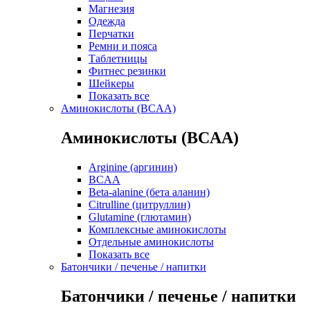
Магнезия
Одежда
Перчатки
Ремни и пояса
Таблетницы
Фитнес резинки
Шейкеры
Показать все
Аминокислоты (BCAA)
Аминокислоты (BCAA)
Arginine (аргинин)
BCAA
Beta-alanine (бета аланин)
Citrulline (цитруллин)
Glutamine (глютамин)
Комплексные аминокислоты
Отдельные аминокислоты
Показать все
Батончики / печенье / напитки
Батончики / печенье / напитки