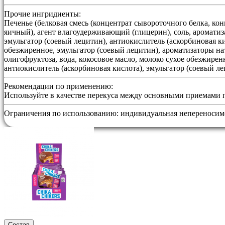
Прочие ингридиенты:
Печенье (белковая смесь (концентрат сывороточного белка, кон
яичный), агент влагоудерживающий (глицерин), соль, ароматиз
эмульгатор (соевый лецитин), антиокислитель (аскорбиновая ки
обезжиренное, эмульгатор (соевый лецитин), ароматизаторы нат
олигофруктоза, вода, кокосовое масло, молоко сухое обезжире
антиокислитель (аскорбиновая кислота), эмульгатор (соевый л
Рекомендации по применению:
Используйте в качестве перекуса между основными приемами 
Ограничения по использованию:
индивидуальная непереносимо
Состав