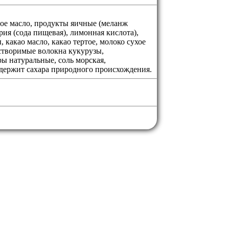
овое масло, продукты яичные (меланж
ия (сода пищевая), лимонная кислота),
какао масло, какао тертое, молоко сухое
астворимые волокна кукурузы,
ры натуральные, соль морская,
Содержит сахара природного происхождения.