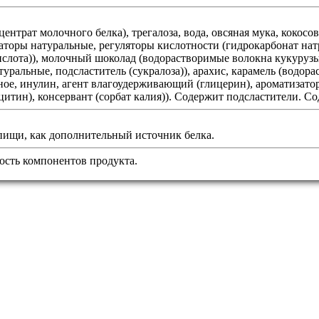
центрат молочного белка), трегалоза, вода, овсяная мука, кокос
аторы натуральные, регуляторы кислотности (гидрокарбонат натр
слота)), молочный шоколад (водорастворимые волокна кукурузы, 
уральные, подсластитель (сукралоза)), арахис, карамель (водор
нное, инулин, агент влагоудерживающий (глицерин), ароматизато
ецитин), консервант (сорбат калия)). Содержит подсластители. 
пищи, как дополнительный источник белка.
сть компонентов продукта.