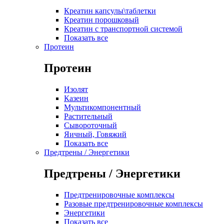
Креатин капсулы\таблетки
Креатин порошковый
Креатин с транспортной системой
Показать все
Протеин
Протеин
Изолят
Казеин
Мультикомпонентный
Растительный
Сывороточный
Яичный, Говяжий
Показать все
Предтрены / Энергетики
Предтрены / Энергетики
Предтренировочные комплексы
Разовые предтренировочные комплексы
Энергетики
Показать все