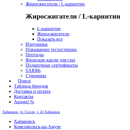
Жиросжигатели / L-карнитин
Жиросжигатели / L-карнитин
L-карнитин
Жиросжигатели
Показать все
Изотоники
Повышение тестостерона
Пептиды
Японские капли для глаз
Подарочные сертификаты
SARMs
Сувениры
Поиск
Таблица брендов
Доставка и оплата
Контакты
Акции! %
Хабаровск, ул. Гоголя, д. 43
Хабаровск
Хабаровск
Комсомольск-на-Амуре