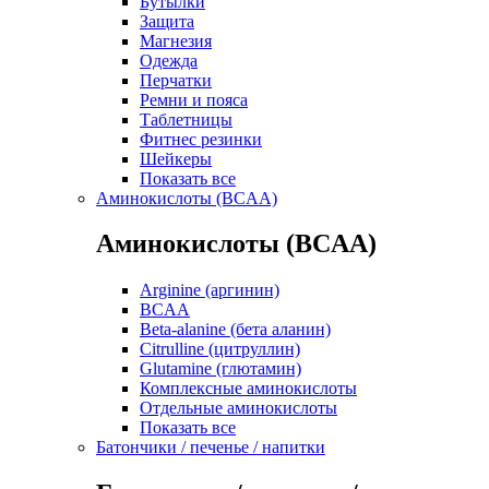
Бутылки
Защита
Магнезия
Одежда
Перчатки
Ремни и пояса
Таблетницы
Фитнес резинки
Шейкеры
Показать все
Аминокислоты (BCAA)
Аминокислоты (BCAA)
Arginine (аргинин)
BCAA
Beta-alanine (бета аланин)
Citrulline (цитруллин)
Glutamine (глютамин)
Комплексные аминокислоты
Отдельные аминокислоты
Показать все
Батончики / печенье / напитки