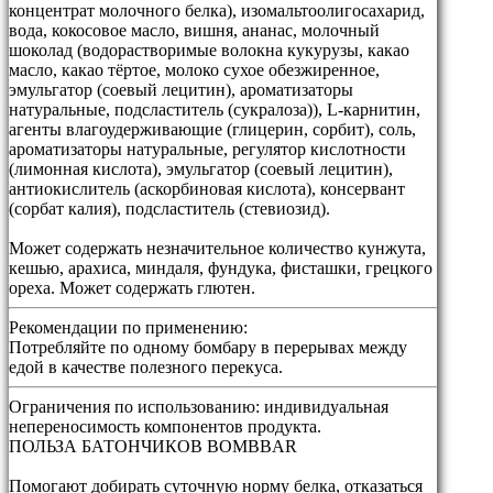
концентрат молочного белка), изомальтоолигосахарид,
вода, кокосовое масло, вишня, ананас, молочный
шоколад (водорастворимые волокна кукурузы, какао
масло, какао тёртое, молоко сухое обезжиренное,
эмульгатор (соевый лецитин), ароматизаторы
натуральные, подсластитель (сукралоза)), L-карнитин,
агенты влагоудерживающие (глицерин, сорбит), соль,
ароматизаторы натуральные, регулятор кислотности
(лимонная кислота), эмульгатор (соевый лецитин),
антиокислитель (аскорбиновая кислота), консервант
(сорбат калия), подсластитель (стевиозид).
Может содержать незначительное количество кунжута,
кешью, арахиса, миндаля, фундука, фисташки, грецкого
ореха. Может содержать глютен.
Рекомендации по применению:
Потребляйте по одному бомбару в перерывах между
едой в качестве полезного перекуса.
Ограничения по использованию:
индивидуальная
непереносимость компонентов продукта.
ПОЛЬЗА БАТОНЧИКОВ BOMBBAR
Помогают добирать суточную норму белка, отказаться