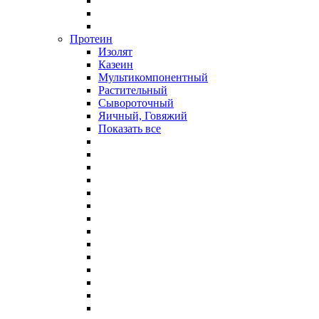
Протеин
Изолят
Казеин
Мультикомпонентный
Растительный
Сывороточный
Яичный, Говяжий
Показать все