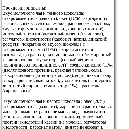
Прочие ингридиенты:
Вкус молочного чая и темного шоколада:
сахарозаменитель (мальтит), овес (16%), маргарин из
растительных масел (пальмовое, рапсовое масла, вода,
эмульгатор (моно- и диглицериды жирных кислот),
молочный протеин (кислотный казеин (из молока),
регуляторы кислотности (карбонат натрия, динатрий
фосфат)), покрытие со вкусом шоколада с
сахарозаменителями (11%) (сахарозаменители
(изомальт, сукралоза), пальмовое масло, обезжиренный
какао-порошок, эмульгаторы (соевый лецитин,
полиглицерол полирицинолеат)), соевые криспис (11%)
(изолят соевого протеина, крахмал тапиоки, соль),
сывороточный протеин (из молока), коричневый сахар
(сахар, тростниковая патока), увлажнитель (глицерин),
золотистый сироп, ароматизатор (1%), краситель
(карамельный).
Вкус молочного чая и белого шоколада : овес (20%),
сахарозаменитель (мальтит), маргарин из растительных
масел (пальмовое, рапсовое масла, вода, эмульгатор
(моно- и диглицериды жирных кислот), молочный
протеин (кислотный казеин (из молока), регуляторы
кислотности (карбонат натрия, динатрий фосфат)),