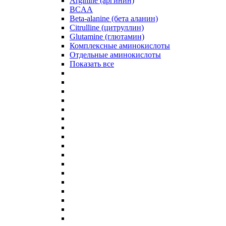
Arginine (аргинин)
BCAA
Beta-alanine (бета аланин)
Citrulline (цитруллин)
Glutamine (глютамин)
Комплексные аминокислоты
Отдельные аминокислоты
Показать все