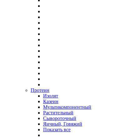
Протеин
Изолят
Казеин
Мультикомпонентный
Растительный
Сывороточный
Яичный, Говяжий
Показать все