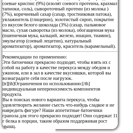
соевые криспис (9%) (изолят соевого протеина, крахмал
тапиоки, соль), сывороточный протеин (из молока )
(7%), коричневый сахар (сахар, тростниковая патока),
увлажнитель (глицерин), золотистый сироп, покрытие
со вкусом белого шоколада (3%) (сахар, пальмовое
масло, сухая сыворотка (из молока), обогащенная мука
(пшеничная мука, кальций, железо, ниацин, тиамин),
эмульгатор (соевый лецитин), натуральный
ароматизатор), ароматизатор, краситель (карамельный).
Рекомендации по применению:
Эти батончики прекрасно подходят, чтобы взять их с
собой на работу в качестве перекуса между обедом и
ужином, или в зал в качестве вкусняшки, которой вы
вознаградите себя после нагрузок.
[tr][th]Ограничения по использованию:[/th]
индивидуальная непереносимость компонентов
продукта.
Вы в поисках нового варианта перекуса, чтобы
удовлетворить желание съесть что-нибудь сладкое и не
навредить фигуре? Наши аппетитные батончики
гранола для этого прекрасно подходят! Они содержат 11
г белка в порции, таким образом поддерживая рост
мышц.