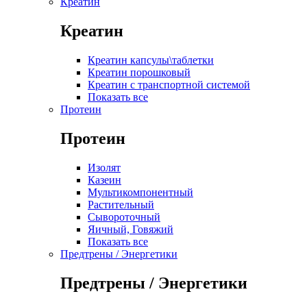
Креатин
Креатин
Креатин капсулы\таблетки
Креатин порошковый
Креатин с транспортной системой
Показать все
Протеин
Протеин
Изолят
Казеин
Мультикомпонентный
Растительный
Сывороточный
Яичный, Говяжий
Показать все
Предтрены / Энергетики
Предтрены / Энергетики