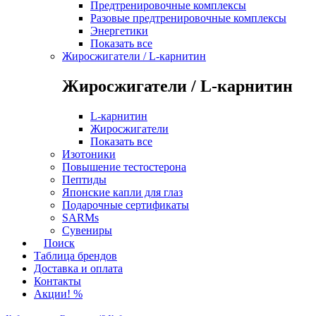
Предтренировочные комплексы
Разовые предтренировочные комплексы
Энергетики
Показать все
Жиросжигатели / L-карнитин
Жиросжигатели / L-карнитин
L-карнитин
Жиросжигатели
Показать все
Изотоники
Повышение тестостерона
Пептиды
Японские капли для глаз
Подарочные сертификаты
SARMs
Сувениры
Поиск
Таблица брендов
Доставка и оплата
Контакты
Акции! %