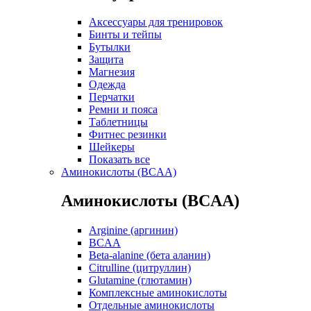
Аксессуары для тренировок
Бинты и тейпы
Бутылки
Защита
Магнезия
Одежда
Перчатки
Ремни и пояса
Таблетницы
Фитнес резинки
Шейкеры
Показать все
Аминокислоты (BCAA)
Аминокислоты (BCAA)
Arginine (аргинин)
BCAA
Beta-alanine (бета аланин)
Citrulline (цитруллин)
Glutamine (глютамин)
Комплексные аминокислоты
Отдельные аминокислоты