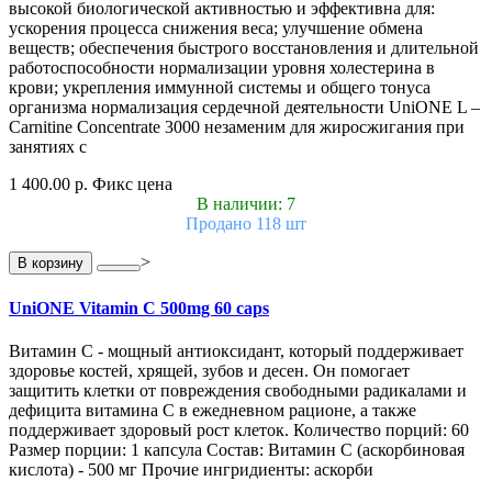
высокой биологической активностью и эффективна для:
ускорения процесса снижения веса; улучшение обмена
веществ; обеспечения быстрого восстановления и длительной
работоспособности нормализации уровня холестерина в
крови; укрепления иммунной системы и общего тонуса
организма нормализация сердечной деятельности UniONE L –
Carnitine Concentrate 3000 незаменим для жиросжигания при
занятиях с
1 400.00 р.
Фикс цена
В наличии: 7
Продано 118 шт
>
В корзину
UniONE Vitamin С 500mg 60 caps
Витамин С - мощный антиоксидант, который поддерживает
здоровье костей, хрящей, зубов и десен. Он помогает
защитить клетки от повреждения свободными радикалами и
дефицита витамина С в ежедневном рационе, а также
поддерживает здоровый рост клеток. Количество порций: 60
Размер порции: 1 капсула Состав: Витамин С (аскорбиновая
кислота) - 500 мг Прочие ингридиенты: аскорби