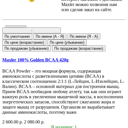
Maxler можно позвонив нам
или сделав заказ на сайте.
-
По умолчанию
По имени (A - Я)
По имени (Я - A)
По цене (возрастанию)
По цене (убыванию)
По продажам (убыванию)
По продажам (возрастанию)
Maxler 100% Golden BCAA 420g
BCAA Powder – это мощная формула, содержащая
аминокислоты с разветвленными цепями (BCAA) в
классическом соотношении 2:1:1 (L-Лейцин, L-Изолейцин, L-
Валин). BCAA – основной материал для построения мышц.
Прием BCAA необходим любому атлету, так как они играют
важную роль в увеличении мышечной массы, в восполнении
энергетических запасов, способствуют сжиганию жира и
защите мышц от разрушения. Организм не вырабатывает
данные аминокислоты, поэтому важн
2 600.00 р.
2 080.00 р.
В наличии: 1