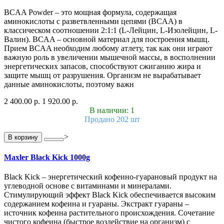
BCAA Powder – это мощная формула, содержащая
аминокислоты с разветвленными цепями (BCAA) в
классическом соотношении 2:1:1 (L-Лейцин, L-Изолейцин, L-
Валин). BCAA – основной материал для построения мышц.
Прием BCAA необходим любому атлету, так как они играют
важную роль в увеличении мышечной массы, в восполнении
энергетических запасов, способствуют сжиганию жира и
защите мышц от разрушения. Организм не вырабатывает
данные аминокислоты, поэтому важн
2 400.00 р.
1 920.00 р.
В наличии: 1
Продано 202 шт
>
В корзину
Maxler Black Kick 1000g
Black Kick – энергетический кофеино-гуарановый продукт на
углеводной основе с витаминами и минералами.
Стимулирующий эффект Black Kick обеспечивается высоким
содержанием кофеина и гуараны. Экстракт гуараны –
источник кофеина растительного происхождения. Сочетание
чистого кофеина (быстрое воздействие на организм) с