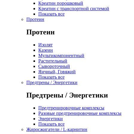
Креатин порошковый
Креатин с транспортной системой
Показать все
Протеин
Протеин
Изолят
Казеин
Мультикомпонентный
Растительный
Сывороточный
Яичный, Говяжий
Показать все
Предтрены / Энергетики
Предтрены / Энергетики
Предтренировочные комплексы
Разовые предтренировочные комплексы
Энергетики
Показать все
Жиросжигатели / L-карнитин