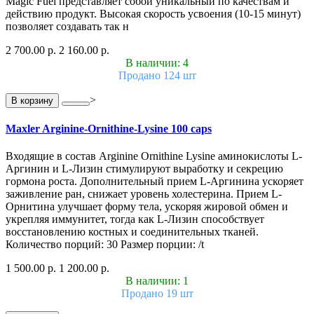
Magic Fuel представляет собой уникальный по качествам и
действию продукт. Высокая скорость усвоения (10-15 минут)
позволяет создавать так н
2 700.00 р.
2 160.00 р.
В наличии: 4
Продано 124 шт
>
В корзину
Maxler Arginine-Ornithine-Lysine 100 caps
Входящие в состав Arginine Ornithine Lysine аминокислоты L-
Аргинин и L-Лизин стимулируют выработку и секрецию
гормона роста. Дополнительный прием L-Аргинина ускоряет
заживление ран, снижает уровень холестерина. Прием L-
Орнитина улучшает форму тела, ускоряя жировой обмен и
укрепляя иммунитет, тогда как L-Лизин способствует
восстановлению костных и соединительных тканей.
Количество порций: 30 Размер порции: /t
1 500.00 р.
1 200.00 р.
В наличии: 1
Продано 19 шт