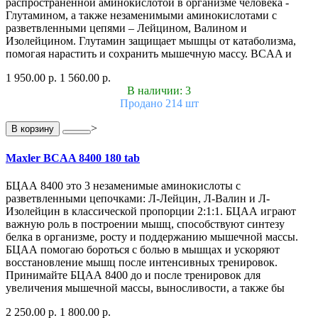
распространенной аминокислотой в организме человека -
Глутамином, а также незаменимыми аминокислотами с
разветвленными цепями – Лейцином, Валином и
Изолейцином. Глутамин защищает мышцы от катаболизма,
помогая нарастить и сохранить мышечную массу. BCAA и
1 950.00 р.
1 560.00 р.
В наличии: 3
Продано 214 шт
>
В корзину
Maxler BCAA 8400 180 tab
БЦАА 8400 это 3 незаменимые аминокислоты с
разветвленными цепочками: Л-Лейцин, Л-Валин и Л-
Изолейцин в классической пропорции 2:1:1. БЦАА играют
важную роль в построении мышц, способствуют синтезу
белка в организме, росту и поддержанию мышечной массы.
БЦАА помогаю бороться с болью в мышцах и ускоряют
восстановление мышц после интенсивных тренировок.
Принимайте БЦАА 8400 до и после тренировок для
увеличения мышечной массы, выносливости, а также бы
2 250.00 р.
1 800.00 р.