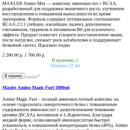
MAXLER Amino Max — комплекс аминокислот с BCAA,
разработанный для поддержки мышечного роста, улучшения
восстановления и повышения выносливости во время
тренировок. Формула содержит оптимальное соотношение
BCAA 2:1:1 (лейцин, изолейцин, валин), дополненное
глютамином, таурином и витамином B6 для усиленного
эффекта. Продукт помогает ускорить восстановление мышц
после нагрузки, снижает риск катаболизма и поддерживает
белковый синтез. Идеально подхо
2 200.00 р.
1 760.00 р.
В наличии: 1
Продано 22 шт
>
В корзину
Maxler Amino Magic Fuel 1000ml
Amino Magic Fuel – полный аминокислотный комплекс на
основе гидролизата сывороточного белка с повышенным
содержанием аминокислот с разветвленными боковыми
цепями (BCAA), витаминов и L-Карнитина. Благодаря
жидкой форме, позволяющей аминокислотам быстрее
усваиваться, и повышенной концентрации белка (40%), Amino