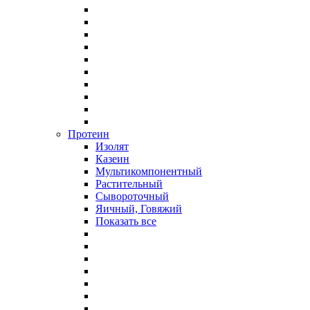
Протеин
Изолят
Казеин
Мультикомпонентный
Растительный
Сывороточный
Яичный, Говяжий
Показать все