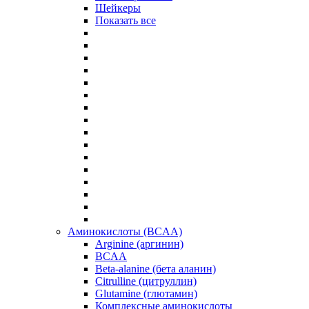
Шейкеры
Показать все
Аминокислоты (BCAA)
Arginine (аргинин)
BCAA
Beta-alanine (бета аланин)
Citrulline (цитруллин)
Glutamine (глютамин)
Комплексные аминокислоты