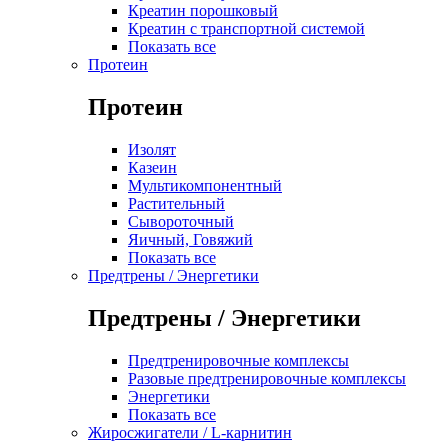
Креатин порошковый
Креатин с транспортной системой
Показать все
Протеин
Протеин
Изолят
Казеин
Мультикомпонентный
Растительный
Сывороточный
Яичный, Говяжий
Показать все
Предтрены / Энергетики
Предтрены / Энергетики
Предтренировочные комплексы
Разовые предтренировочные комплексы
Энергетики
Показать все
Жиросжигатели / L-карнитин