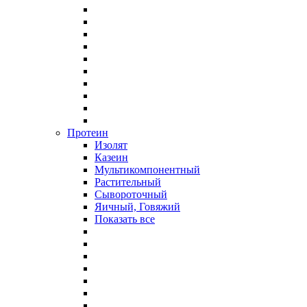
Протеин
Изолят
Казеин
Мультикомпонентный
Растительный
Сывороточный
Яичный, Говяжий
Показать все