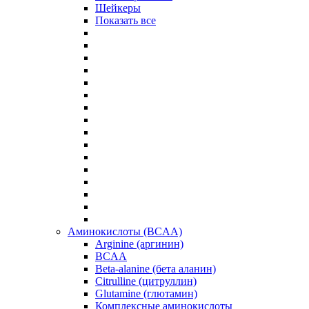
Шейкеры
Показать все
Аминокислоты (BCAA)
Arginine (аргинин)
BCAA
Beta-alanine (бета аланин)
Citrulline (цитруллин)
Glutamine (глютамин)
Комплексные аминокислоты