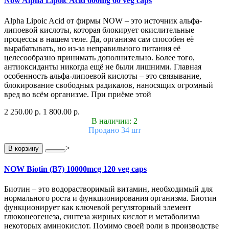
Now Alpha Lipoic Acid 600mg 60 veg caps
Alpha Lipoic Acid от фирмы NOW – это источник альфа-
липоевой кислоты, которая блокирует окислительные
процессы в нашем теле. Да, организм сам способен её
вырабатывать, но из-за неправильного питания её
целесообразно принимать дополнительно. Более того,
антиоксиданты никогда ещё не были лишними. Главная
особенность альфа-липоевой кислоты – это связывание,
блокирование свободных радикалов, наносящих огромный
вред во всём организме. При приёме этой
2 250.00 р.
1 800.00 р.
В наличии: 2
Продано 34 шт
>
В корзину
NOW Biotin (B7) 10000mcg 120 veg caps
Биотин – это водорастворимый витамин, необходимый для
нормального роста и функционирования организма. Биотин
функционирует как ключевой регуляторный элемент
глюконеогенеза, синтеза жирных кислот и метаболизма
некоторых аминокислот. Помимо своей роли в производстве