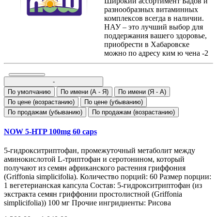
Широкий ассортимент Бадов и
разнообразных витаминных
комплексов всегда в наличии.
НАУ – это лучший выбор для
поддержания вашего здоровье,
приобрести в Хабаровске
можно по адресу ким ю чена -2
-
По умолчанию
По имени (A - Я)
По имени (Я - A)
По цене (возрастанию)
По цене (убыванию)
По продажам (убыванию)
По продажам (возрастанию)
NOW 5-HTP 100mg 60 caps
5-гидрокситриптофан, промежуточный метаболит между
аминокислотой L-триптофан и серотонином, который
получают из семян африканского растения гриффония
(Griffonia simplicifolia). Количество порций: 60 Размер порции:
1 вегетерианская капсула Состав: 5-гидрокситриптофан (из
экстракта семян гриффонии простолистной (Griffonia
simplicifolia)) 100 мг Прочие ингридиенты: Рисова