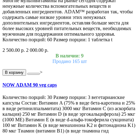
Многие мультивитамины на рынке сегодня содержат
ненужные количества вспомогательных веществ и
добавленных ингредиентов. ADAM™ разработан так, чтобы
содержать самые низкие уровни этих ненужных
дополнительных ингредиентов, оставляя больше места для
более высоких уровней питательных веществ, необходимых
мужчинам для поддержания оптимального здоровья.
Количество порций: 60 Размер порции: 1 таблетка t
2 500.00 р.
2 000.00 р.
В наличии: 9
Продано 165 шт
>
В корзину
NOW ADAM 90 veg caps
Количество порций: 30 Размер порции: 3 вегетарианские
капсулы Состав: Витамин A (75% в виде бета-каротина и 25%
в виде ретинилпальмитата) 3000 мкг Витамин С (из аскорбата
кальция) 250 мг Витамин D (в виде эргокальциферола) 25 мкг
(1000 МЕ) Витамин E (в виде d-альфа-токоферила сукцината)
100 мг Витамин K (в виде менахинона K2 и фитонадиона K1)
80 мкг Тиамин (витамин B1) (в виде тиамина гид