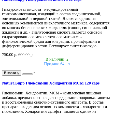
Гиалуроновая кислота - несульфированный
гликозаминогликан, входящий в состав соединительной,
эпителиальной и нервной тканей. Является одним из
основных компонентов внеклеточного матрикса, содержится
во многих биологических жидкостях (слюне, синовиальной
жидкости и др.). Гиалуроновая кислота является основой
гидратированного межклеточного матрикса -
физиологической среды для миграции, пролиферации и
дифференцировки клеток. Регулирует синтетическую
750.00 р.
600.00 р.
В наличии: 2
Продано 64 шт
>
В корзину
NaturalSupp Глюкозамин Хондроитин МСМ 120 caps
Глюкозамин, Хондроитин, МСМ - комплексная пищевая
добавка, предназначенная для поддержания здоровья, защиты
и восстановления связочно-суставного аппарата. В состав
препарата входят два основных компонента – хондроитин и
глюкозамин. Хондроитин сульфат –является одним из