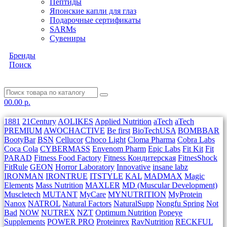
Пептиды
Японские капли для глаз
Подарочные сертификаты
SARMs
Сувениры
Бренды
Поиск
0
0.00 р.
1881
21Century
AOLIKES
Applied Nutrition
aTech
aTech
PREMIUM
AWOCHACTIVE
Be first
BioTechUSA
BOMBBAR
BootyBar
BSN
Cellucor
Choco Light
Cloma Pharma
Cobra Labs
Coca Cola
CYBERMASS
Envenom Pharm
Epic Labs
Fit Kit
Fit
PARAD
Fitness Food Factory
Fitness Кондитерская
FitnesShock
FitRule
GEON
Horror Laboratory
Innovative
insane labz
IRONMAN
IRONTRUE
ITSTYLE
KAL
MADMAX
Magic
Elements
Mass Nutrition
MAXLER
MD (Muscular Development)
Muscletech
MUTANT
MyCare
MYNUTRITION
MyProtein
Nanox
NATROL
Natural Factors
NaturalSupp
Nongfu Spring
Not
Bad
NOW
NUTREX
NZT
Optimum Nutrition
Popeye
Supplements
POWER PRO
Proteinrex
RavNutrition
RECKFUL