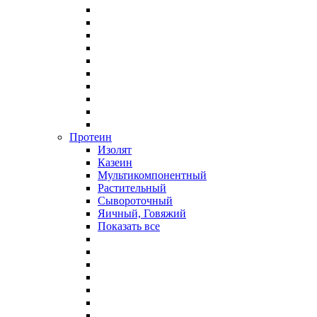
Протеин
Изолят
Казеин
Мультикомпонентный
Растительный
Сывороточный
Яичный, Говяжий
Показать все