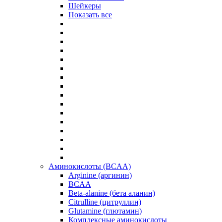
Шейкеры
Показать все
Аминокислоты (BCAA)
Arginine (аргинин)
BCAA
Beta-alanine (бета аланин)
Citrulline (цитруллин)
Glutamine (глютамин)
Комплексные аминокислоты