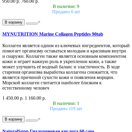
950.00 р.
760.00 р.
В наличии: 9
Продано 6 шт
>
В корзину
MYNUTRITION Marine Collagen Peptides 90tab
Коллаген является одним из ключевых ингредиентов, который
помогает организму оставаться молодым и красивым внутри
и снаружи. Коллаген также является основным компонентом
кожи и играет важную роль в укреплении кожи, а также
может улучшить её водный баланс и эластичность. В ходе
старения организма выработка коллагена снижается, что
является причиной сухости кожи и появления морщин.
Морской коллаген считается наиболее близким к
естественному человеч
1 450.00 р.
1 160.00 р.
В наличии: 1
Продано 119 шт
>
В корзину
NaturalSupp Гиалуроновая кислота 60 caps