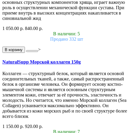
основных структурных компонентов хряща, играет важную
роль в осуществлении механической функции сустава. При
приеме внутрь в высоких концентрациях накапливается в
синовиальной жид
1 050.00 р.
840.00 р.
В наличии: 5
Продано 332 шт
>
В корзину
NaturalSupp Морской коллаген 150g
Коллаген — структурный белок, который является основой
соединительных тканей, а также, самый распространенный
белок в организме человека. Он формирует основу костно-
мышечной системы и является основным структурным
элементом кожи, отвечает за её прочность, эластичность и
молодость. Но считается, что именно Морской коллаген (Sea
Collagen) усваивается максимально эффективно. Он
добывается из кожи морских рыб и по своей структуре более
всего близок
1 150.00 р.
920.00 р.
В наличии: 7