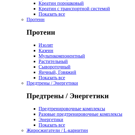
Креатин порошковый
Креатин с транспортной системой
Показать все
Протеин
Протеин
Изолят
Казеин
Мультикомпонентный
Растительный
Сывороточный
Яичный, Говяжий
Показать все
Предтрены / Энергетики
Предтрены / Энергетики
Предтренировочные комплексы
Разовые предтренировочные комплексы
Энергетики
Показать все
Жиросжигатели / L-карнитин