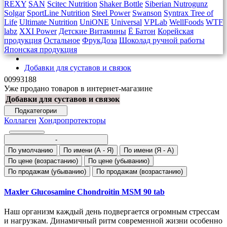
REXY
SAN
Scitec Nutrition
Shaker Bottle
Siberian Nutrogunz
Solgar
SportLine Nutrition
Steel Power
Swanson
Syntrax
Tree of
Life
Ultimate Nutrition
UniONE
Universal
VPLab
WellFoods
WTF
labz
XXI Power
Детские Витамины
Ё Батон
Корейская
продукция
Остальное
ФрукДоза
Шоколад ручной работы
Японская продукция
Добавки для суставов и связок
00993188
Уже продано товаров в интернет-магазине
Добавки для суставов и связок
Подкатегории
Коллаген
Хондропротекторы
-
По умолчанию
По имени (A - Я)
По имени (Я - A)
По цене (возрастанию)
По цене (убыванию)
По продажам (убыванию)
По продажам (возрастанию)
Maxler Glucosamine Chondroitin MSM 90 tab
Наш организм каждый день подвергается огромным стрессам
и нагрузкам. Динамичный ритм современной жизни особенно