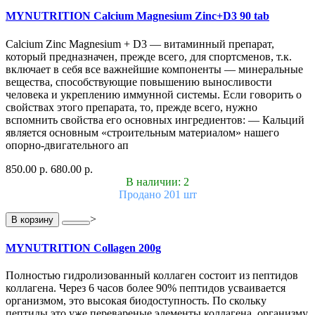
MYNUTRITION Calcium Magnesium Zinc+D3 90 tab
Calcium Zinc Magnesium + D3 — витаминный препарат,
который предназначен, прежде всего, для спортсменов, т.к.
включает в себя все важнейшие компоненты — минеральные
вещества, способствующие повышению выносливости
человека и укреплению иммунной системы. Если говорить о
свойствах этого препарата, то, прежде всего, нужно
вспомнить свойства его основных ингредиентов: — Кальций
является основным «строительным материалом» нашего
опорно-двигательного ап
850.00 р.
680.00 р.
В наличии: 2
Продано 201 шт
>
В корзину
MYNUTRITION Collagen 200g
Полностью гидролизованный коллаген состоит из пептидов
коллагена. Через 6 часов более 90% пептидов усваивается
организмом, это высокая биодоступность. По скольку
пептиды это уже перевареные элементы коллагена, организму