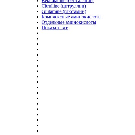
Beta-alanine (бета аланин)
Citrulline (цитруллин)
Glutamine (глютамин)
Комплексные аминокислоты
Отдельные аминокислоты
Показать все