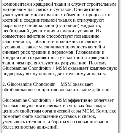
компонентами хрящевой ткани и служат строительным
материалом для связок и суставов. Они активно
участвуют во многих важных обменных процессах в
костной и соединительной тканях и стимулируют
выработку синовиальной (суставной) жидкости,
необходимой для питания и смазки суставов. Их
совместное действие способствует повышению
эластичности, гибкости и подвижности связок и
суставов, а также увеличивает прочность костей и
снижает риск трещин и переломов. Глюкозамин и
хондроитин сохраняют влагу в костной и хрящевой
ткани, чем препятствуют их разрушению. Поэтому
Glucosamine Chondroitin + MSM оказывает комплексную
поддержку всему опорно-двигательному аппарату.
2. Glucosamine Chondroitin + MSM оказывает
обезболивающее и противовоспалительное действие.
Glucosamine Chondroitin + MSM эффективно облегчает
болевые ощущения в связках и суставах благодаря
ценным свойствам органической серы МСМ. Комплекс
помогает снять воспаление суставов и связок,
уменьшить отечность и бороться со скованностью и
болезненностью движений.