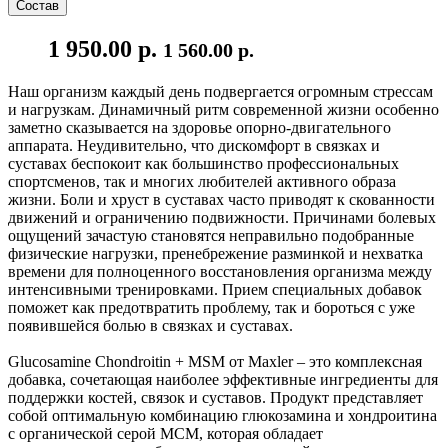
Состав
1 950.00 р.
1 560.00 р.
Наш организм каждый день подвергается огромным стрессам
и нагрузкам. Динамичный ритм современной жизни особенно
заметно сказывается на здоровье опорно-двигательного
аппарата. Неудивительно, что дискомфорт в связках и
суставах беспокоит как большинство профессиональных
спортсменов, так и многих любителей активного образа
жизни. Боли и хруст в суставах часто приводят к скованности
движений и ограничению подвижности. Причинами болевых
ощущений зачастую становятся неправильно подобранные
физические нагрузки, пренебрежение разминкой и нехватка
времени для полноценного восстановления организма между
интенсивными тренировками. Прием специальных добавок
поможет как предотвратить проблему, так и бороться с уже
появившейся болью в связках и суставах.
Glucosamine Chondroitin + MSM от Maxler – это комплексная
добавка, сочетающая наиболее эффективные ингредиенты для
поддержки костей, связок и суставов. Продукт представляет
собой оптимальную комбинацию глюкозамина и хондроитина
с органической серой МСМ, которая обладает