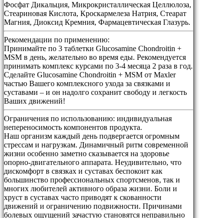
Фосфат Дикальция, Микрокристаллическая Целлюлоза,
Стеариновая Кислота, Кроскармелеза Натрия, Стеарат
Магния, Диоксид Кремния, Фармацевтическая Глазурь.
Рекомендации по применению:
Принимайте по 3 таблетки Glucosamine Chondroitin +
MSM в день, желательно во время еды. Рекомендуется
принимать комплекс курсами по 3-4 месяца 2 раза в год.
Сделайте Glucosamine Chondroitin + MSM от Maxler
частью Вашего комплексного ухода за связками и
суставами – и он надолго сохранит свободу и легкость
Ваших движений!
Ограничения по использованию:
индивидуальная
непереносимость компонентов продукта.
Наш организм каждый день подвергается огромным
стрессам и нагрузкам. Динамичный ритм современной
жизни особенно заметно сказывается на здоровье
опорно-двигательного аппарата. Неудивительно, что
дискомфорт в связках и суставах беспокоит как
большинство профессиональных спортсменов, так и
многих любителей активного образа жизни. Боли и
хруст в суставах часто приводят к скованности
движений и ограничению подвижности. Причинами
болевых ощущений зачастую становятся неправильно