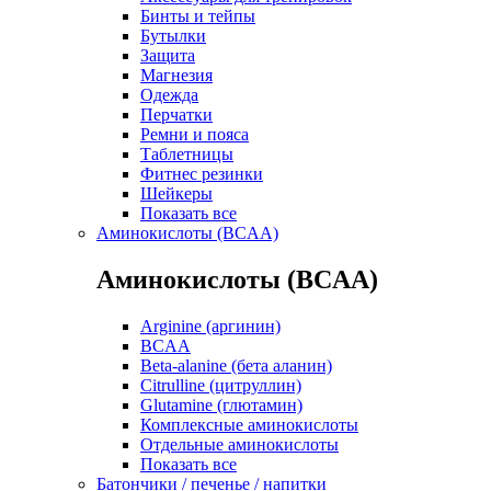
Бинты и тейпы
Бутылки
Защита
Магнезия
Одежда
Перчатки
Ремни и пояса
Таблетницы
Фитнес резинки
Шейкеры
Показать все
Аминокислоты (BCAA)
Аминокислоты (BCAA)
Arginine (аргинин)
BCAA
Beta-alanine (бета аланин)
Citrulline (цитруллин)
Glutamine (глютамин)
Комплексные аминокислоты
Отдельные аминокислоты
Показать все
Батончики / печенье / напитки