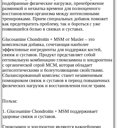
подобранные физические нагрузки, пренебрежение
разминкой и нехватка времени для полноценного
восстановления организма между интенсивными
тренировками. Прием специальных добавок поможет
как предотвратить проблему, так и бороться с уже
появившейся болью в связках и суставах.
Glucosamine Chondroitin + MSM от Maxler – это
комплексная добавка, сочетающая наиболее
эффективные ингредиенты для поддержки костей,
связок и суставов. Продукт представляет собой
оптимальную комбинацию глюкозамина и хондроитина
с органической серой МСМ, которая обладает
антисептическими и болеутоляющими свойствами.
Сбалансированный комплекс станет незаменимым
помощником связок и суставов в период повышенных
физических нагрузок и восстановления после травм.
Польза:
1. Glucosamine Chondroitin + MSM поддерживает
здоровье связок и суставов.
Глюкозамин и хондроитин являются важнейшими