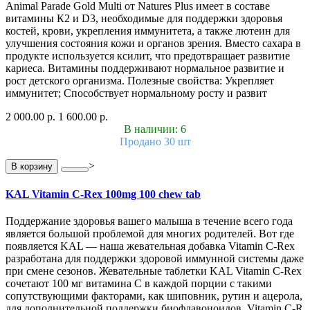
Animal Parade Gold Multi от Natures Plus имеет в составе
витамины К2 и D3, необходимые для поддержки здоровья
костей, крови, укрепления иммунитета, а также лютеин для
улучшения состояния кожи и органов зрения. Вместо сахара в
продукте используется ксилит, что предотвращает развитие
кариеса. Витамины поддерживают нормальное развитие и
рост детского организма. Полезные свойства: Укрепляет
иммунитет; Способствует нормальному росту и развит
2 000.00 р.
1 600.00 р.
В наличии: 6
Продано 30 шт
>
В корзину
KAL Vitamin C-Rex 100mg 100 chew tab
Поддержание здоровья вашего малыша в течение всего года
является большой проблемой для многих родителей. Вот где
появляется KAL — наша жевательная добавка Vitamin C-Rex
разработана для поддержки здоровой иммунной системы даже
при смене сезонов. Жевательные таблетки KAL Vitamin C-Rex
сочетают 100 мг витамина C в каждой порции с такими
сопутствующими факторами, как шиповник, рутин и ацерола,
для дополнительной поддержки биофлавоноидов. Vitamin C-R