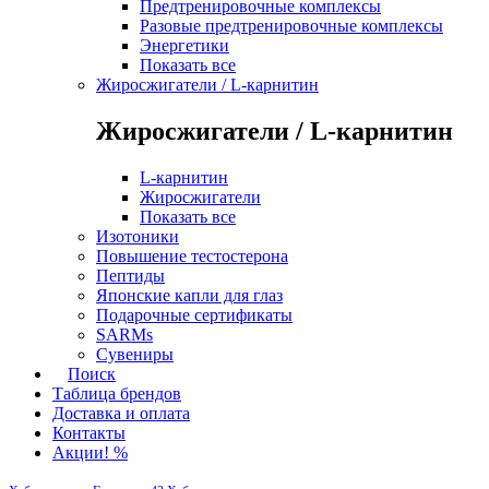
Предтренировочные комплексы
Разовые предтренировочные комплексы
Энергетики
Показать все
Жиросжигатели / L-карнитин
Жиросжигатели / L-карнитин
L-карнитин
Жиросжигатели
Показать все
Изотоники
Повышение тестостерона
Пептиды
Японские капли для глаз
Подарочные сертификаты
SARMs
Сувениры
Поиск
Таблица брендов
Доставка и оплата
Контакты
Акции! %