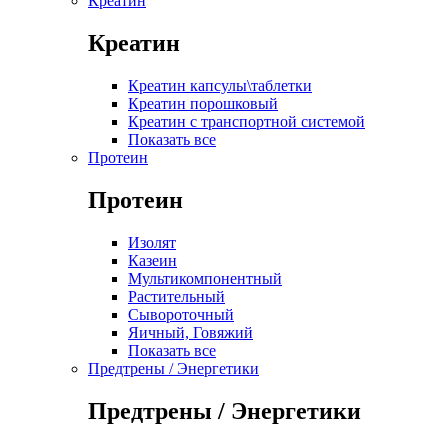
Креатин
Креатин
Креатин капсулы\таблетки
Креатин порошковый
Креатин с транспортной системой
Показать все
Протеин
Протеин
Изолят
Казеин
Мультикомпонентный
Растительный
Сывороточный
Яичный, Говяжий
Показать все
Предтрены / Энергетики
Предтрены / Энергетики