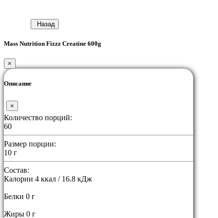
Назад
Mass Nutrition Fizzz Creatine 600g
×
Описание
×
Количество порций:
60
Размер порции:
10 г
Состав:
Калории 4 ккал / 16.8 кДж
Белки 0 г
Жиры 0 г