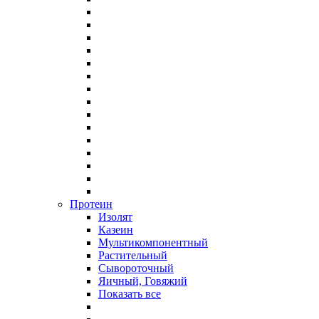
Протеин
Изолят
Казеин
Мультикомпонентный
Растительный
Сывороточный
Яичный, Говяжий
Показать все