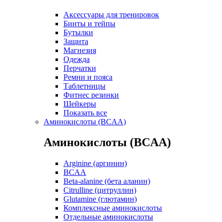
Аксессуары для тренировок
Бинты и тейпы
Бутылки
Защита
Магнезия
Одежда
Перчатки
Ремни и пояса
Таблетницы
Фитнес резинки
Шейкеры
Показать все
Аминокислоты (BCAA)
Аминокислоты (BCAA)
Arginine (аргинин)
BCAA
Beta-alanine (бета аланин)
Citrulline (цитруллин)
Glutamine (глютамин)
Комплексные аминокислоты
Отдельные аминокислоты