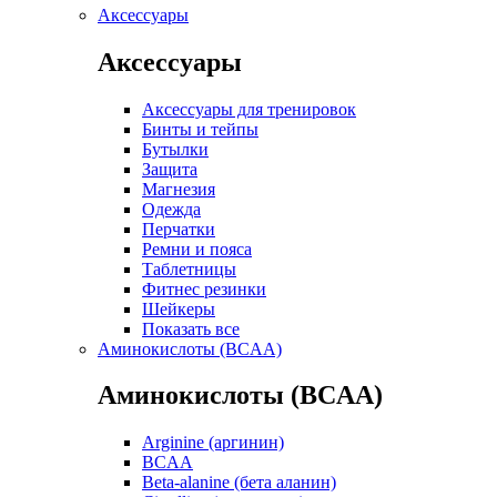
Аксессуары
Аксессуары
Аксессуары для тренировок
Бинты и тейпы
Бутылки
Защита
Магнезия
Одежда
Перчатки
Ремни и пояса
Таблетницы
Фитнес резинки
Шейкеры
Показать все
Аминокислоты (BCAA)
Аминокислоты (BCAA)
Arginine (аргинин)
BCAA
Beta-alanine (бета аланин)