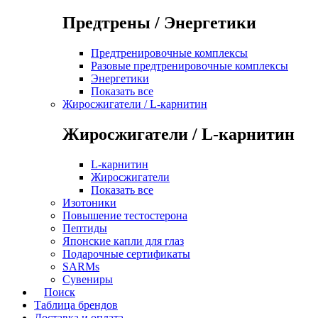
Предтрены / Энергетики
Предтренировочные комплексы
Разовые предтренировочные комплексы
Энергетики
Показать все
Жиросжигатели / L-карнитин
Жиросжигатели / L-карнитин
L-карнитин
Жиросжигатели
Показать все
Изотоники
Повышение тестостерона
Пептиды
Японские капли для глаз
Подарочные сертификаты
SARMs
Сувениры
Поиск
Таблица брендов
Доставка и оплата