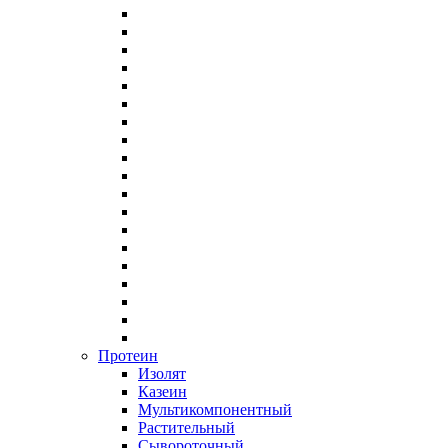
Протеин
Изолят
Казеин
Мультикомпонентный
Растительный
Сывороточный