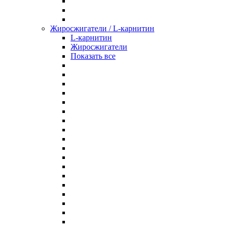
Жиросжигатели / L-карнитин
L-карнитин
Жиросжигатели
Показать все