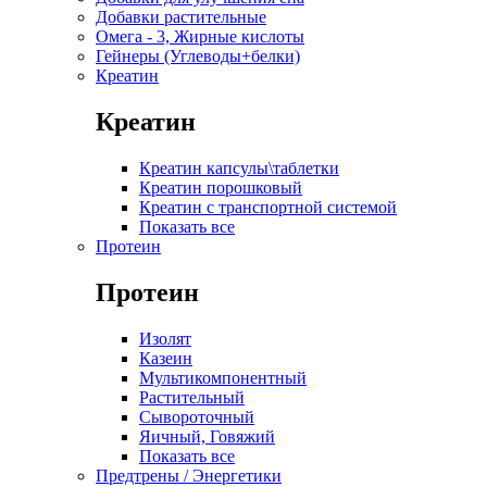
Добавки растительные
Омега - 3, Жирные кислоты
Гейнеры (Углеводы+белки)
Креатин
Креатин
Креатин капсулы\таблетки
Креатин порошковый
Креатин с транспортной системой
Показать все
Протеин
Протеин
Изолят
Казеин
Мультикомпонентный
Растительный
Сывороточный
Яичный, Говяжий
Показать все
Предтрены / Энергетики