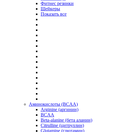
Фитнес резинки
Шейкеры
Показать все
Аминокислоты (BCAA)
Arginine (аргинин)
BCAA
Beta-alanine (бета аланин)
Citrulline (цитруллин)
Glutamine (глютамин)