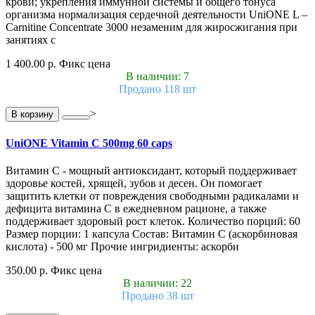
крови; укрепления иммунной системы и общего тонуса
организма нормализация сердечной деятельности UniONE L –
Carnitine Concentrate 3000 незаменим для жиросжигания при
занятиях с
1 400.00 р.
Фикс цена
В наличии: 7
Продано 118 шт
>
В корзину
UniONE Vitamin С 500mg 60 caps
Витамин С - мощный антиоксидант, который поддерживает
здоровье костей, хрящей, зубов и десен. Он помогает
защитить клетки от повреждения свободными радикалами и
дефицита витамина С в ежедневном рационе, а также
поддерживает здоровый рост клеток. Количество порций: 60
Размер порции: 1 капсула Состав: Витамин С (аскорбиновая
кислота) - 500 мг Прочие ингридиенты: аскорби
350.00 р.
Фикс цена
В наличии: 22
Продано 38 шт