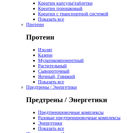
Креатин капсулы\таблетки
Креатин порошковый
Креатин с транспортной системой
Показать все
Протеин
Протеин
Изолят
Казеин
Мультикомпонентный
Растительный
Сывороточный
Яичный, Говяжий
Показать все
Предтрены / Энергетики
Предтрены / Энергетики
Предтренировочные комплексы
Разовые предтренировочные комплексы
Энергетики
Показать все