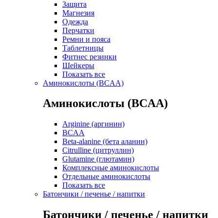
Защита
Магнезия
Одежда
Перчатки
Ремни и пояса
Таблетницы
Фитнес резинки
Шейкеры
Показать все
Аминокислоты (BCAA)
Аминокислоты (BCAA)
Arginine (аргинин)
BCAA
Beta-alanine (бета аланин)
Citrulline (цитруллин)
Glutamine (глютамин)
Комплексные аминокислоты
Отдельные аминокислоты
Показать все
Батончики / печенье / напитки
Батончики / печенье / напитки