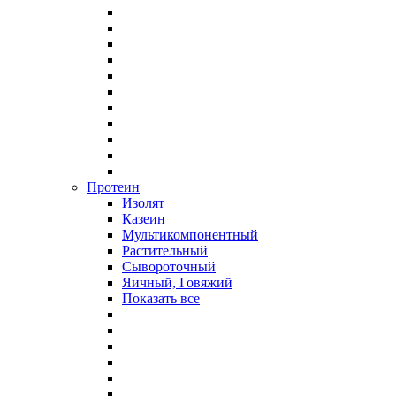
Протеин
Изолят
Казеин
Мультикомпонентный
Растительный
Сывороточный
Яичный, Говяжий
Показать все