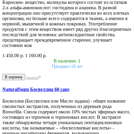
Карнозин- вещество, молекулы которого состоят из остатков
2-х альфа-аминокислот: гистидина и аланина. В разной
концентрации оно присутствует практически во всех клетках
организма, но больше всего содержится в тканях, а именно в
нервной, мышечной и кожных покровах. Употребление
продуктов с этим веществом имеет ряд других благоприятных
последствий для человека: антиоксидантные свойства,
предотвращает преждевременное старение, улучшает
состояние кож
1 450.00 р.
1 160.00 р.
В наличии: 1
Продано 18 шт
>
В корзину
NaturalSupp Босвеллиа 60 caps
Босвеллия (Боссвеллиа или Масло ладана) - общее название
смолистых экстрактов, полученных из деревьев рода
Boswelliа. Смола содержит около 10% чистых эфирных масел,
состоящих из терпенов и терпеновых кислот. В экстракте
также обнаружены четыре уникальных пентациклиновых
кислоты, так называемые – «босвеллиевые кислоты» -
мощные ингибиторы ферментов, вызывающих