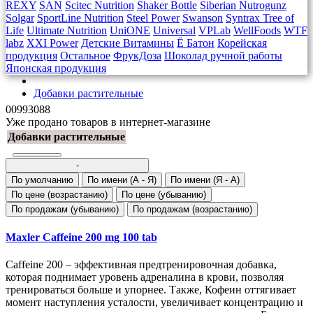
REXY
SAN
Scitec Nutrition
Shaker Bottle
Siberian Nutrogunz
Solgar
SportLine Nutrition
Steel Power
Swanson
Syntrax
Tree of
Life
Ultimate Nutrition
UniONE
Universal
VPLab
WellFoods
WTF
labz
XXI Power
Детские Витамины
Ё Батон
Корейская
продукция
Остальное
ФрукДоза
Шоколад ручной работы
Японская продукция
Добавки растительные
00993088
Уже продано товаров в интернет-магазине
Добавки растительные
-
По умолчанию
По имени (A - Я)
По имени (Я - A)
По цене (возрастанию)
По цене (убыванию)
По продажам (убыванию)
По продажам (возрастанию)
Maxler Caffeine 200 mg 100 tab
Caffeine 200 – эффективная предтренировочная добавка,
которая поднимает уровень адреналина в крови, позволяя
тренироваться больше и упорнее. Также, Кофеин оттягивает
момент наступления усталости, увеличивает концентрацию и