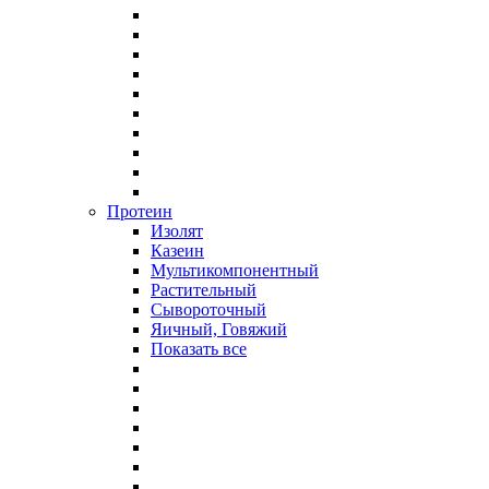
Протеин
Изолят
Казеин
Мультикомпонентный
Растительный
Сывороточный
Яичный, Говяжий
Показать все