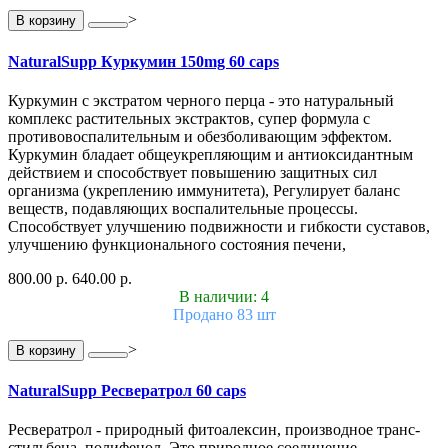
>
В корзину
NaturalSupp Куркумин 150mg 60 caps
Куркумин с экстратом черного перца - это натуральный
комплекс растительных экстрактов, супер формула с
противовоспалительным и обезболивающим эффектом.
Куркумин бладает общеукрепляющим и антиоксидантным
действием и способствует повышению защитных сил
организма (укреплению иммунитета), Регулирует баланс
веществ, подавляющих воспалительные процессы.
Способствует улучшению подвижности и гибкости суставов,
улучшению функционального состояния печени,
800.00 р.
640.00 р.
В наличии: 4
Продано 83 шт
>
В корзину
NaturalSupp Ресвератрол 60 caps
Ресвератрол - природный фитоалексин, производное транс-
стильбена, полифенол. Это природное соединение,