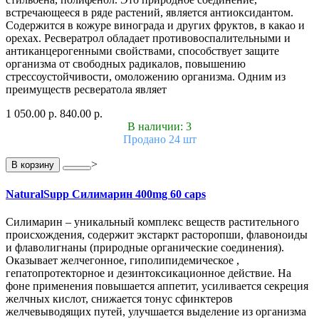
встречающееся в ряде растений, является антиоксидантом.
Содержится в кожуре винограда и других фруктов, в какао и
орехах. Ресвератрол обладает противовоспалительными и
антиканцерогенными свойствами, способствует защите
организма от свободных радикалов, повышению
стрессоустойчивости, омоложению организма. Одним из
преимуществ ресвератола являет
1 050.00 р.
840.00 р.
В наличии: 3
Продано 24 шт
>
В корзину
NaturalSupp Силимарин 400mg 60 caps
Силимарин – уникальный комплекс веществ растительного
происхождения, содержит экстаркт расторопши, флавоноиды
и флаволигнаны (природные органические соединения).
Оказывает желчегонное, гиполипидемическое ,
гепатопротекторное и дезинтоксикационное действие. На
фоне применения повышается аппетит, усиливается секреция
желчных кислот, снижается тонус сфинктеров
желчевыводящих путей, улучшается выделение из организма