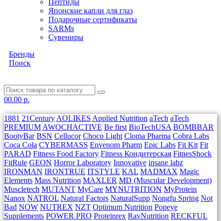
Пептиды
Японские капли для глаз
Подарочные сертификаты
SARMs
Сувениры
Бренды
Поиск
0
0.00 р.
1881
21Century
AOLIKES
Applied Nutrition
aTech
aTech
PREMIUM
AWOCHACTIVE
Be first
BioTechUSA
BOMBBAR
BootyBar
BSN
Cellucor
Choco Light
Cloma Pharma
Cobra Labs
Coca Cola
CYBERMASS
Envenom Pharm
Epic Labs
Fit Kit
Fit
PARAD
Fitness Food Factory
Fitness Кондитерская
FitnesShock
FitRule
GEON
Horror Laboratory
Innovative
insane labz
IRONMAN
IRONTRUE
ITSTYLE
KAL
MADMAX
Magic
Elements
Mass Nutrition
MAXLER
MD (Muscular Development)
Muscletech
MUTANT
MyCare
MYNUTRITION
MyProtein
Nanox
NATROL
Natural Factors
NaturalSupp
Nongfu Spring
Not
Bad
NOW
NUTREX
NZT
Optimum Nutrition
Popeye
Supplements
POWER PRO
Proteinrex
RavNutrition
RECKFUL