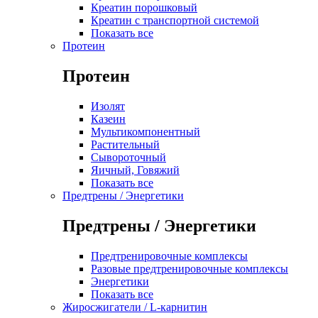
Креатин порошковый
Креатин с транспортной системой
Показать все
Протеин
Протеин
Изолят
Казеин
Мультикомпонентный
Растительный
Сывороточный
Яичный, Говяжий
Показать все
Предтрены / Энергетики
Предтрены / Энергетики
Предтренировочные комплексы
Разовые предтренировочные комплексы
Энергетики
Показать все
Жиросжигатели / L-карнитин