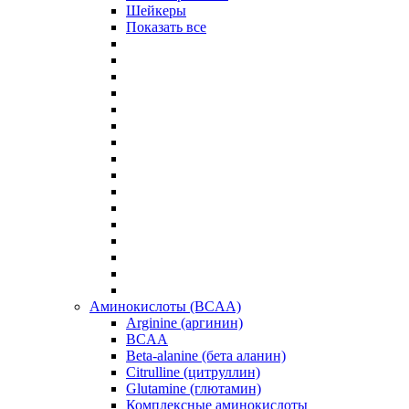
Шейкеры
Показать все
Аминокислоты (BCAA)
Arginine (аргинин)
BCAA
Beta-alanine (бета аланин)
Citrulline (цитруллин)
Glutamine (глютамин)
Комплексные аминокислоты