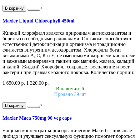
>
В корзину
Maxler Liquid Chlorophyll 450ml
Жидкий хлорофилл является природным антиоксидантом и
борется со свободными радикалами. Он также способствует
естественной детоксификации организма и традиционно
считается внутренним дезодорантом. Хлорофилл богат
витаминами А, С, К и Е, незаменимыми жирными кислотами
и важными минералами такими как магний, железо, кальций
и калий. Жидкий Хлорофилл сокращает воспаление и рост
бактерий при травмах кожного покрова. Количество порций:
1 650.00 р.
1 320.00 р.
В наличии: 6
Продано 39 шт
>
В корзину
Maxler Maca 750mg 90 veg caps
мощный концентрат корня органической Маки 6:1 повышает
либидо и улучшает сексуальную функцию помогает бороться