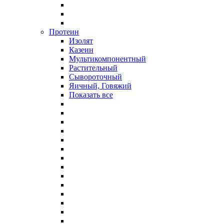
Протеин
Изолят
Казеин
Мультикомпонентный
Растительный
Сывороточный
Яичный, Говяжий
Показать все