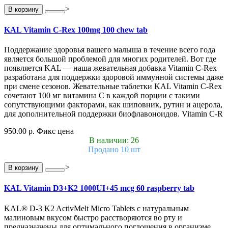
>
В корзину
KAL Vitamin C-Rex 100mg 100 chew tab
Поддержание здоровья вашего малыша в течение всего года
является большой проблемой для многих родителей. Вот где
появляется KAL — наша жевательная добавка Vitamin C-Rex
разработана для поддержки здоровой иммунной системы даже
при смене сезонов. Жевательные таблетки KAL Vitamin C-Rex
сочетают 100 мг витамина C в каждой порции с такими
сопутствующими факторами, как шиповник, рутин и ацерола,
для дополнительной поддержки биофлавоноидов. Vitamin C-R
950.00 р.
Фикс цена
В наличии: 26
Продано 10 шт
>
В корзину
KAL Vitamin D3+K2 1000UI+45 mcg 60 raspberry tab
KAL® D-3 K2 ActivMelt Micro Tablets с натуральным
малиновым вкусом быстро расстворяются во рту и
предназначены для оптимального поглощения в организме.