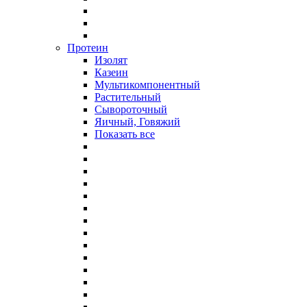
Протеин
Изолят
Казеин
Мультикомпонентный
Растительный
Сывороточный
Яичный, Говяжий
Показать все