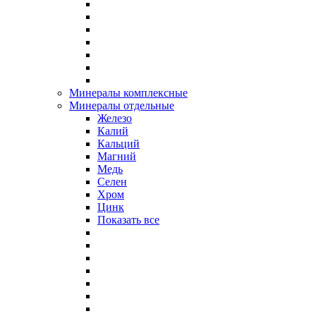
Минералы комплексные
Минералы отдельные
Железо
Калий
Кальций
Магний
Медь
Селен
Хром
Цинк
Показать все