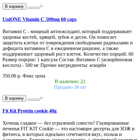
>
В корзину
UniONE Vitamin С 500mg 60 caps
Витамин С - мощный антиоксидант, который поддерживает
здоровье костей, хрящей, зубов и десен. Он помогает
защитить клетки от повреждения свободными радикалами и
дефицита витамина С в ежедневном рационе, а также
поддерживает здоровый рост клеток. Количество порций: 60
Размер порции: 1 капсула Состав: Витамин С (аскорбиновая
кислота) - 500 мг Прочие ингридиенты: аскорби
350.00 р.
Фикс цена
В наличии: 22
Продано 38 шт
>
В корзину
Fit Kit Protein cookie 40g
Хочешь сладкое — без угрызений совести? Глазированные
печенья FIT KIT Cookie — это настоящие десерты для ЗОЖ и
фитнеса, в которых идеально сочетаются вкус, польза и
насыщение. Белковые, нежные внутри, с аппетитной глазурью