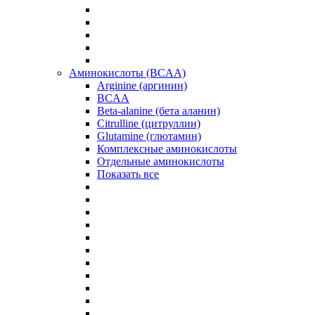
Аминокислоты (BCAA)
Arginine (аргинин)
BCAA
Beta-alanine (бета аланин)
Citrulline (цитруллин)
Glutamine (глютамин)
Комплексные аминокислоты
Отдельные аминокислоты
Показать все