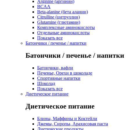
Arginine (аргинин)
BCAA
Beta-alanine (бета аланин)
Citrulline (цитруллин)
Glutamine (глютамин)
Комплексные аминокислоты
Отдельные аминокислоты
Показать все
Батончики / печенье / напитки
Батончики / печенье / напитки
Батончики, вафли
Печенье, Орехи в шоколаде
Спортивные напитки
Шоколад
Показать все
Диетическое питание
Диетическое питание
Блины, Маффины и Коктейли
Джемы, Сиропы, Арахисовая паста
Диетические продукты