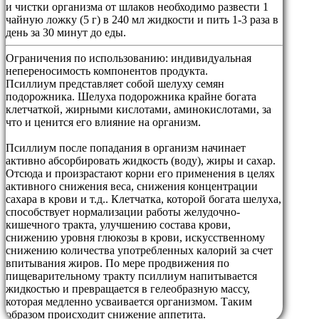
и чистки организма от шлаков необходимо развести 1
чайную ложку (5 г) в 240 мл жидкости и пить 1-3 раза в
день за 30 минут до еды.
Ограничения по использованию:
индивидуальная
непереносимость компонентов продукта.
Псиллиум представляет собой шелуху семян
подорожника. Шелуха подорожника крайне богата
клетчаткой, жирными кислотами, аминокислотами, за
что и ценится его влияние на организм.
Псиллиум после попадания в организм начинает
активно абсорбировать жидкость (воду), жиры и сахар.
Отсюда и произрастают корни его применения в целях
активного снижения веса, снижения концентрации
сахара в крови и т.д.. Клетчатка, которой богата шелуха,
способствует нормализации работы желудочно-
кишечного тракта, улучшению состава крови,
снижению уровня глюкозы в крови, искусственному
снижению количества употребленных калорий за счет
впитывания жиров. По мере продвижения по
пищеварительному тракту псиллиум напитывается
жидкостью и превращается в гелеобразную массу,
которая медленно усваивается организмом. Таким
образом происходит снижение аппетита.