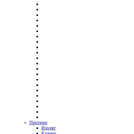
Протеин
Изолят
Казеин