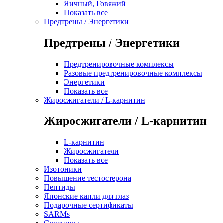
Яичный, Говяжий
Показать все
Предтрены / Энергетики
Предтрены / Энергетики
Предтренировочные комплексы
Разовые предтренировочные комплексы
Энергетики
Показать все
Жиросжигатели / L-карнитин
Жиросжигатели / L-карнитин
L-карнитин
Жиросжигатели
Показать все
Изотоники
Повышение тестостерона
Пептиды
Японские капли для глаз
Подарочные сертификаты
SARMs
Сувениры