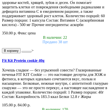
здоровье костей, хрящей, зубов и десен. Он помогает
защитить клетки от повреждения свободными радикалами и
дефицита витамина С в ежедневном рационе, а также
поддерживает здоровый рост клеток. Количество порций: 60
Размер порции: 1 капсула Состав: Витамин С (аскорбиновая
кислота) - 500 мг Прочие ингридиенты: аскорби
350.00 р.
Фикс цена
В наличии: 22
Продано 38 шт
>
В корзину
Fit Kit Protein cookie 40g
Хочешь сладкое — без угрызений совести? Глазированные
печенья FIT KIT Cookie — это настоящие десерты для ЗОЖ и
фитнеса, в которых идеально сочетаются вкус, польза и
насыщение. Белковые, нежные внутри, с аппетитной глазурью
снаружи — это не просто перекус, а настоящее наслаждение в
каждой упаковке. Количество порций: 1 Размер порции: 40г
Состав: Калорийность 183.3 ккал Белки 12.8 г Жиры
105.00 р.
84.00 р.
В наличии: 170