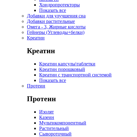
Хондропротекторы
Показать все
Добавки для улучшения сна
Добавки растительные
Омега - 3, Жирные кислоты
Гейнеры (Углеводы+белки)
Креатин
Креатин
Креатин капсулы\таблетки
Креатин порошковый
Креатин с транспортной системой
Показать все
Протеин
Протеин
Изолят
Казеин
Мультикомпонентный
Растительный
Сывороточный