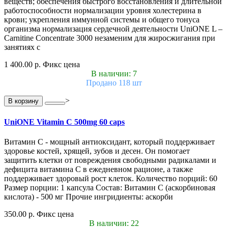
веществ; обеспечения быстрого восстановления и длительной
работоспособности нормализации уровня холестерина в
крови; укрепления иммунной системы и общего тонуса
организма нормализация сердечной деятельности UniONE L –
Carnitine Concentrate 3000 незаменим для жиросжигания при
занятиях с
1 400.00 р.
Фикс цена
В наличии: 7
Продано 118 шт
>
В корзину
UniONE Vitamin С 500mg 60 caps
Витамин С - мощный антиоксидант, который поддерживает
здоровье костей, хрящей, зубов и десен. Он помогает
защитить клетки от повреждения свободными радикалами и
дефицита витамина С в ежедневном рационе, а также
поддерживает здоровый рост клеток. Количество порций: 60
Размер порции: 1 капсула Состав: Витамин С (аскорбиновая
кислота) - 500 мг Прочие ингридиенты: аскорби
350.00 р.
Фикс цена
В наличии: 22