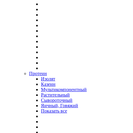
Протеин
Изолят
Казеин
Мультикомпонентный
Растительный
Сывороточный
Яичный, Говяжий
Показать все