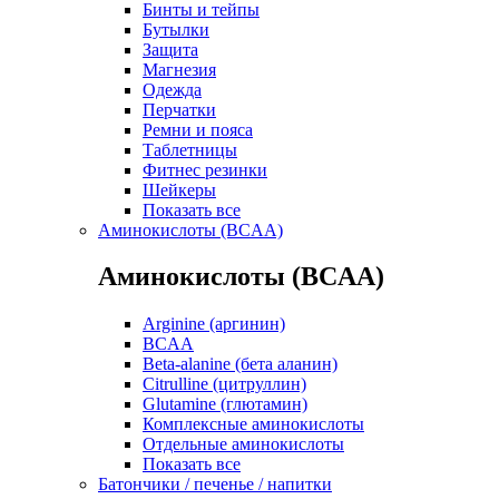
Бинты и тейпы
Бутылки
Защита
Магнезия
Одежда
Перчатки
Ремни и пояса
Таблетницы
Фитнес резинки
Шейкеры
Показать все
Аминокислоты (BCAA)
Аминокислоты (BCAA)
Arginine (аргинин)
BCAA
Beta-alanine (бета аланин)
Citrulline (цитруллин)
Glutamine (глютамин)
Комплексные аминокислоты
Отдельные аминокислоты
Показать все
Батончики / печенье / напитки