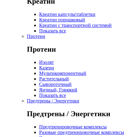
Креатин
Креатин капсулы\таблетки
Креатин порошковый
Креатин с транспортной системой
Показать все
Протеин
Протеин
Изолят
Казеин
Мультикомпонентный
Растительный
Сывороточный
Яичный, Говяжий
Показать все
Предтрены / Энергетики
Предтрены / Энергетики
Предтренировочные комплексы
Разовые предтренировочные комплексы