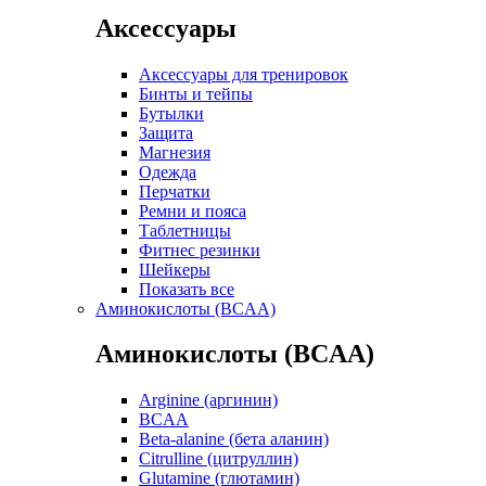
Аксессуары
Аксессуары для тренировок
Бинты и тейпы
Бутылки
Защита
Магнезия
Одежда
Перчатки
Ремни и пояса
Таблетницы
Фитнес резинки
Шейкеры
Показать все
Аминокислоты (BCAA)
Аминокислоты (BCAA)
Arginine (аргинин)
BCAA
Beta-alanine (бета аланин)
Citrulline (цитруллин)
Glutamine (глютамин)