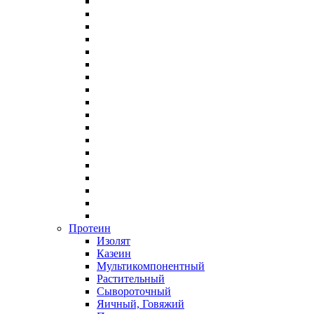
Протеин
Изолят
Казеин
Мультикомпонентный
Растительный
Сывороточный
Яичный, Говяжий