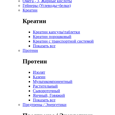
Омега - 3, Жирные кислоты
Гейнеры (Углеводы+белки)
Креатин
Креатин
Креатин капсулы\таблетки
Креатин порошковый
Креатин с транспортной системой
Показать все
Протеин
Протеин
Изолят
Казеин
Мультикомпонентный
Растительный
Сывороточный
Яичный, Говяжий
Показать все
Предтрены / Энергетики