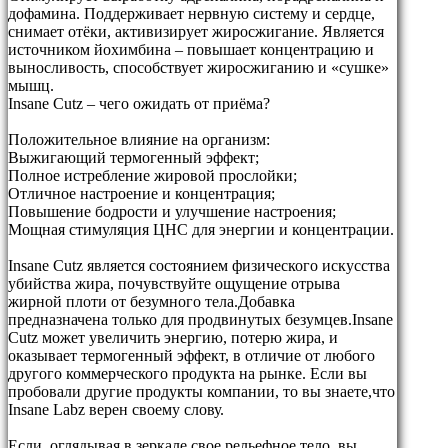
дофамина. Поддерживает нервную систему и сердце,
снимает отёки, активизирует жиросжигание. Является
источником йохимбина – повышает концентрацию и
выносливость, способствует жиросжиганию и «сушке»
мышц.
Insane Cutz – чего ожидать от приёма?
Положительное влияние на организм:
Выжигающий термогенный эффект;
Полное истребление жировой прослойки;
Отличное настроение и концентрация;
Повышение бодрости и улучшение настроения;
Мощная стимуляция ЦНС для энергии и концентрации.
Insane Cutz является состоянием физического искусства
убийства жира, почувствуйте ощущение отрыва
жирной плоти от безумного тела.Добавка
предназначена только для продвинутых безумцев.Insane
Cutz может увеличить энергию, потерю жира, и
оказывает термогенный эффект, в отличие от любого
другого коммерческого продукта на рынке. Если вы
пробовали другие продукты компании, то вы знаете,что
Insane Labz верен своему слову.
Если, оглядывая в зеркале свое рельефное тело, вы