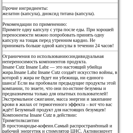
Прочие ингридиенты:
желатин (капсула), диоксид титана (капсула).
Рекомендации по применению:
Примите одну капсулу с утра после еды. При хорошей
переносимости можно попробовать принять одну
капсулу на тощак перед утренним кардио. Не
принимать больше одной капсулы в течении 24 часов!
Ограничения по использованию:
индивидуальная
непереносимость компонентов продукта.
Insane Cutz Insane Labz — это настоящий убийца
жира.Insane Labz Insane Cutz создаёт искусство войны, в
которой у жира не будет ни убежища, ни единого
шанса! Если вы пробовали предыдущие продукты этой
компании, то знаете, что они по-истине безумны и
предназначены только для опытных пользователей!
Экстремальное сжигание, масса энергии и закипание
крови в жилах от термогенного эффекта – вот что вас
ждёт! Безумный продукт для настоящих безумцев!
Компоненты Insane Cutz в действии:
Триметилксантин
В простонародье-кофеин.Самый распространённый и
рабочий энергетик и стимулятор ЦНС. Активизирует