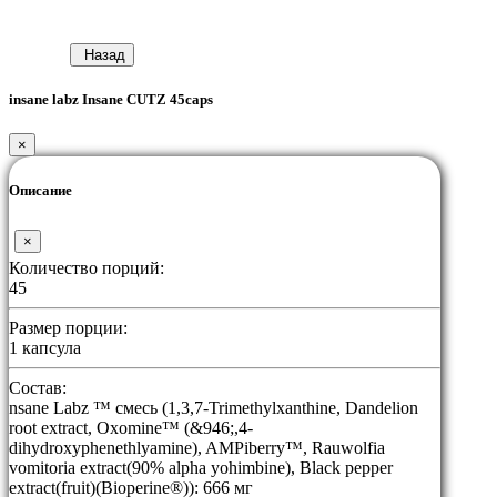
Назад
insane labz Insane CUTZ 45caps
×
Описание
×
Количество порций:
45
Размер порции:
1 капсула
Состав:
nsane Labz ™ смесь (1,3,7-Trimethylxanthine, Dandelion
root extract, Oxomine™ (&946;,4-
dihydroxyphenethlyamine), AMPiberry™, Rauwolfia
vomitoria extract(90% alpha yohimbine), Black pepper
extract(fruit)(Bioperine®)): 666 мг