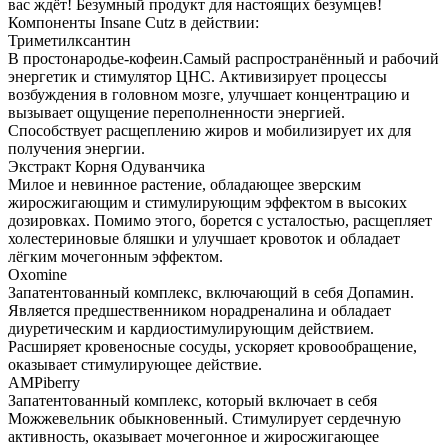
вас ждёт! Безумный продукт для настоящих безумцев!
Компоненты Insane Cutz в действии:
Триметилксантин
В простонародье-кофеин.Самый распространённый и рабочий
энергетик и стимулятор ЦНС. Активизирует процессы
возбуждения в головном мозге, улучшает концентрацию и
вызывает ощущение переполненности энергией.
Способствует расщеплению жиров и мобилизирует их для
получения энергии.
Экстракт Корня Одуванчика
Милое и невинное растение, обладающее зверским
жиросжигающим и стимулирующим эффектом в высоких
дозировках. Помимо этого, борется с усталостью, расщепляет
холестериновые бляшки и улучшает кровоток и обладает
лёгким мочегонным эффектом.
Oxomine
Запатентованный комплекс, включающий в себя Допамин.
Является предшественником норадреналина и обладает
диуретическим и кардиостимулирующим действием.
Расширяет кровеносные сосуды, ускоряет кровообращение,
оказывает стимулирующее действие.
AMPiberry
Запатентованный комплекс, который включает в себя
Можжевельник обыкновенный. Стимулирует сердечную
активность, оказывает мочегонное и жиросжигающее