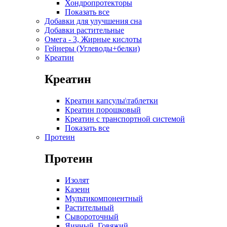
Хондропротекторы
Показать все
Добавки для улучшения сна
Добавки растительные
Омега - 3, Жирные кислоты
Гейнеры (Углеводы+белки)
Креатин
Креатин
Креатин капсулы\таблетки
Креатин порошковый
Креатин с транспортной системой
Показать все
Протеин
Протеин
Изолят
Казеин
Мультикомпонентный
Растительный
Сывороточный
Яичный, Говяжий