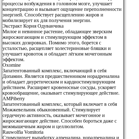
процессы возбуждения в головном мозге, улучшает
концентрацию и вызывает ощущение переполненности
энергией. Способствует расщеплению жиров и
мобилизирует их для получения энергии.
Экстракт Корня Одуванчика
Милое и невинное растение, обладающее зверским
жиросжигающим и стимулирующим эффектом в
высоких дозировках. Помимо этого, борется с
усталостью, расщепляет холестериновые бляшки и
улучшает кровоток и обладает лёгким мочегонным
эффектом.
Oxomine
Запатентованный комплекс, включающий в себя
Допамин. Является предшественником норадреналина
и обладает диуретическим и кардиостимулирующим
действием. Расширяет кровеносные сосуды, ускоряет
кровообращение, оказывает стимулирующее действие.
AMPiberry
Запатентованный комплекс, который включает в себя
Можжевельник обыкновенный. Стимулирует
сердечную активность, оказывает мочегонное и
жиросжигающее действие. Способен бороться даже с
межмышечным жиром и целлюлитом.
Rauwolfia Vomitoria
Стимулирует выработку адреналина, норадреналина и