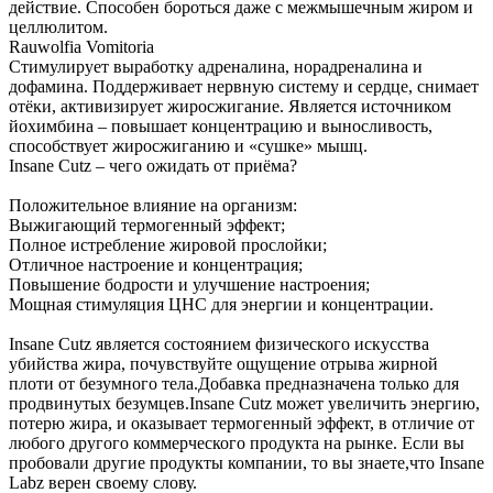
действие. Способен бороться даже с межмышечным жиром и
целлюлитом.
Rauwolfia Vomitoria
Стимулирует выработку адреналина, норадреналина и
дофамина. Поддерживает нервную систему и сердце, снимает
отёки, активизирует жиросжигание. Является источником
йохимбина – повышает концентрацию и выносливость,
способствует жиросжиганию и «сушке» мышц.
Insane Cutz – чего ожидать от приёма?
Положительное влияние на организм:
Выжигающий термогенный эффект;
Полное истребление жировой прослойки;
Отличное настроение и концентрация;
Повышение бодрости и улучшение настроения;
Мощная стимуляция ЦНС для энергии и концентрации.
Insane Cutz является состоянием физического искусства
убийства жира, почувствуйте ощущение отрыва жирной
плоти от безумного тела.Добавка предназначена только для
продвинутых безумцев.Insane Cutz может увеличить энергию,
потерю жира, и оказывает термогенный эффект, в отличие от
любого другого коммерческого продукта на рынке. Если вы
пробовали другие продукты компании, то вы знаете,что Insane
Labz верен своему слову.