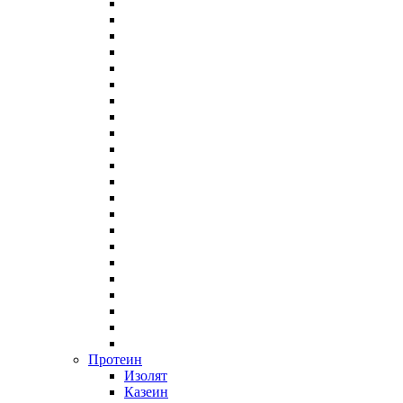
Протеин
Изолят
Казеин