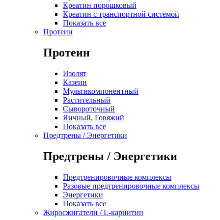
Креатин порошковый
Креатин с транспортной системой
Показать все
Протеин
Протеин
Изолят
Казеин
Мультикомпонентный
Растительный
Сывороточный
Яичный, Говяжий
Показать все
Предтрены / Энергетики
Предтрены / Энергетики
Предтренировочные комплексы
Разовые предтренировочные комплексы
Энергетики
Показать все
Жиросжигатели / L-карнитин