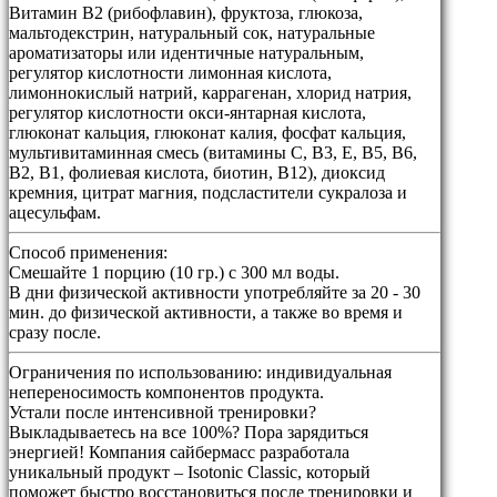
Витамин B2 (рибофлавин), фруктоза, глюкоза,
мальтодекстрин, натуральный сок, натуральные
ароматизаторы или идентичные натуральным,
регулятор кислотности лимонная кислота,
лимоннокислый натрий, каррагенан, хлорид натрия,
регулятор кислотности окси-янтарная кислота,
глюконат кальция, глюконат калия, фосфат кальция,
мультивитаминная смесь (витамины C, B3, E, B5, B6,
B2, B1, фолиевая кислота, биотин, B12), диоксид
кремния, цитрат магния, подсластители сукралоза и
ацесульфам.
Способ применения:
Смешайте 1 порцию (10 гр.) с 300 мл воды.
В дни физической активности употребляйте за 20 - 30
мин. до физической активности, а также во время и
сразу после.
Ограничения по использованию:
индивидуальная
непереносимость компонентов продукта.
Устали после интенсивной тренировки?
Выкладываетесь на все 100%? Пора зарядиться
энергией! Компания сайбермасс разработала
уникальный продукт – Isotonic Classic, который
поможет быстро восстановиться после тренировки и