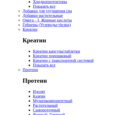
Хондропротекторы
Показать все
Добавки для улучшения сна
Добавки растительные
Омега - 3, Жирные кислоты
Гейнеры (Углеводы+белки)
Креатин
Креатин
Креатин капсулы\таблетки
Креатин порошковый
Креатин с транспортной системой
Показать все
Протеин
Протеин
Изолят
Казеин
Мультикомпонентный
Растительный
Сывороточный
Яичный, Говяжий