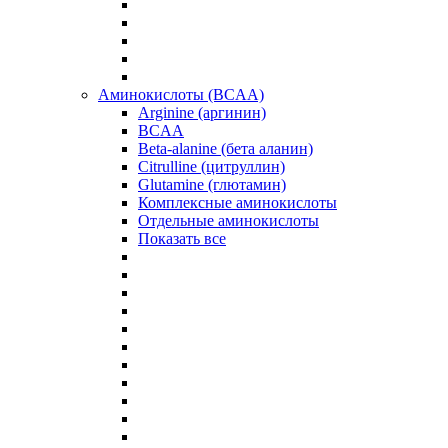
Аминокислоты (BCAA)
Arginine (аргинин)
BCAA
Beta-alanine (бета аланин)
Citrulline (цитруллин)
Glutamine (глютамин)
Комплексные аминокислоты
Отдельные аминокислоты
Показать все