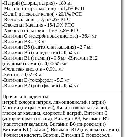
-Натрий (хлорид натрия) - 180 мг
-Магний (нитрат магния) - 5/1,3% РСП
-Калий (глюконат калия) - 20/1% РСП
-Всего кальция - 57, 5/7,2% РПС
-Глюконат Кальция - 15/1,9% РПС
-Хлористый натрий - 150/18,8% РПС
-Витамин С (аскорбиновая кислота) - 36,4 мг
-Витамин В3 - 7,3 мг
-Витамин В5 (пантотенат кальция) - 2,7 мг
-Витамин В6 (пиридоксин) - 0,64 мг
-Витамин В1 (тиамин) - 0,5 мг -Витамин В12
(цианокобаламин) - 0,00045 мг
-Фолиевая кислота - 0,091 мг
-Биотин - 0,0228 мг
-Витамин Е (токоферол) - 5,5 мг
-Витамин В2 (рибофлавин) - 0,64 мг
Прочие ингридиенты:
натрий (хлорид натрия, лимоннокислый натрий),
Магний (нитрат магния), Калий (глюконат калия),
глюконат кальция, хлористый натрий, Витамин C
(аскорбиновая кислота), Витамин B3, Витамин B5
(пантотенат кальция), Витамин B6 (пироксидин),
Витамин B1 (тиамин), Витамин B12 (цианокобаламин),
Фолиевая кислота, Биотин, Витамин E (токоферол),