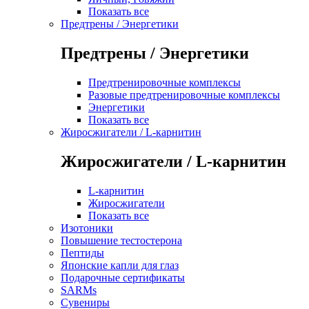
Показать все
Предтрены / Энергетики
Предтрены / Энергетики
Предтренировочные комплексы
Разовые предтренировочные комплексы
Энергетики
Показать все
Жиросжигатели / L-карнитин
Жиросжигатели / L-карнитин
L-карнитин
Жиросжигатели
Показать все
Изотоники
Повышение тестостерона
Пептиды
Японские капли для глаз
Подарочные сертификаты
SARMs
Сувениры