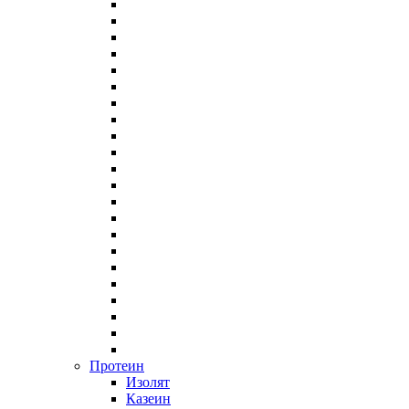
Протеин
Изолят
Казеин