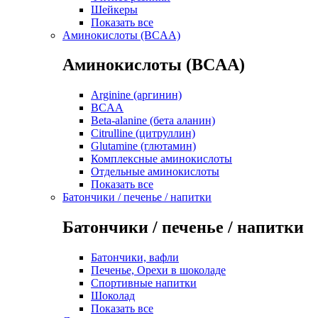
Шейкеры
Показать все
Аминокислоты (BCAA)
Аминокислоты (BCAA)
Arginine (аргинин)
BCAA
Beta-alanine (бета аланин)
Citrulline (цитруллин)
Glutamine (глютамин)
Комплексные аминокислоты
Отдельные аминокислоты
Показать все
Батончики / печенье / напитки
Батончики / печенье / напитки
Батончики, вафли
Печенье, Орехи в шоколаде
Спортивные напитки
Шоколад
Показать все