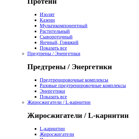
Протеин
Изолят
Казеин
Мультикомпонентный
Растительный
Сывороточный
Яичный, Говяжий
Показать все
Предтрены / Энергетики
Предтрены / Энергетики
Предтренировочные комплексы
Разовые предтренировочные комплексы
Энергетики
Показать все
Жиросжигатели / L-карнитин
Жиросжигатели / L-карнитин
L-карнитин
Жиросжигатели