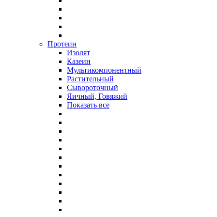
Протеин
Изолят
Казеин
Мультикомпонентный
Растительный
Сывороточный
Яичный, Говяжий
Показать все