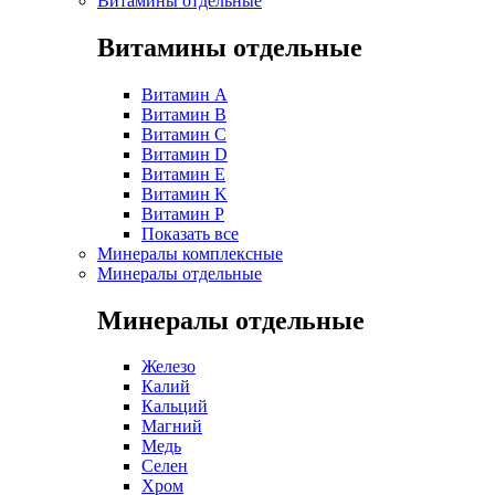
Витамины отдельные
Витамины отдельные
Витамин A
Витамин B
Витамин C
Витамин D
Витамин E
Витамин K
Витамин P
Показать все
Минералы комплексные
Минералы отдельные
Минералы отдельные
Железо
Калий
Кальций
Магний
Медь
Селен
Хром