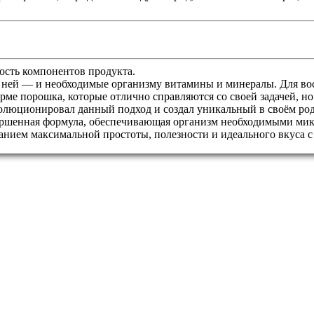
сть компонентов продукта.
 с ней — и необходимые организму витамины и минералы. Для во
ме порошка, которые отлично справляются со своей задачей, но
волюционировал данный подход и создал уникальный в своём ро
ршенная формула, обеспечивающая организм необходимыми микро
ием максимальной простоты, полезности и идеального вкуса с Max