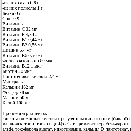
-из них сахар 0,8 г
-из них полиолы 1 г
Белки 0 г
Соль 0,9 г
Витамины
Витамин С 32 мг
Витамин E 4,8 IU
Витамин B1 0,44 мг
Витамин B2 0,56 мг
Ниацин 6,4 мг
Витамин B6 0,56 мг
Фолиевая кислота 80 мкг
Витамин B12 1 мкг
Биотин 20 мкг
Пантотеновая кислота 2,4 мг
Минералы
Кальций 162 мг
Фосфор 78 мг
Магний 60 мг
Калий 108 мг
Прочие ингридиенты:
кислота (лимонная кислота), регуляторы кислотности (бикарбона
мальтодекстрин, трикальцийфосфат, ароматизатор, бета-кароти
альфа-токоферола ацетат, никотинамид, кальция D-пантотенат