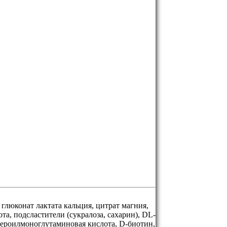
 глюконат лактата кальция, цитрат магния,
а, подсластители (сукралоза, сахарин), DL-
тероилмоноглутаминовая кислота, D-биотин,