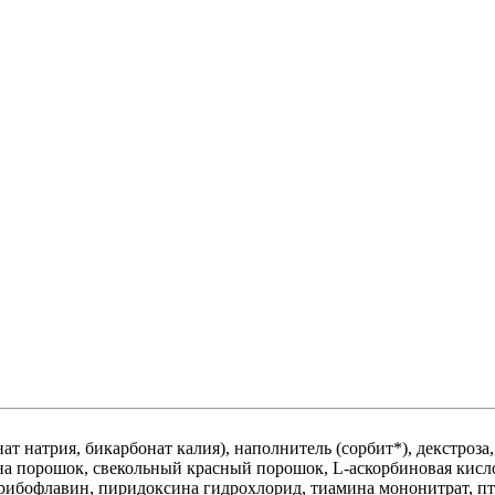
т натрия, бикарбонат калия), наполнитель (сорбит*), декстроза,
на порошок, свекольный красный порошок, L-аскорбиновая кислот
, рибофлавин, пиридоксина гидрохлорид, тиамина мононитрат, п