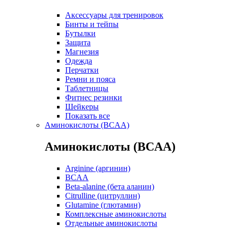
Аксессуары для тренировок
Бинты и тейпы
Бутылки
Защита
Магнезия
Одежда
Перчатки
Ремни и пояса
Таблетницы
Фитнес резинки
Шейкеры
Показать все
Аминокислоты (BCAA)
Аминокислоты (BCAA)
Arginine (аргинин)
BCAA
Beta-alanine (бета аланин)
Citrulline (цитруллин)
Glutamine (глютамин)
Комплексные аминокислоты
Отдельные аминокислоты