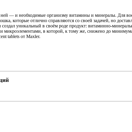
 с ней — и необходимые организму витамины и минералы. Для во
шка, которые отлично справляются со своей задачей, но доста
и создал уникальный в своём роде продукт: витаминно-минерал
 микроэлементами, в которой, к тому же, снижено до минимума
t tablets от Maxler.
пций