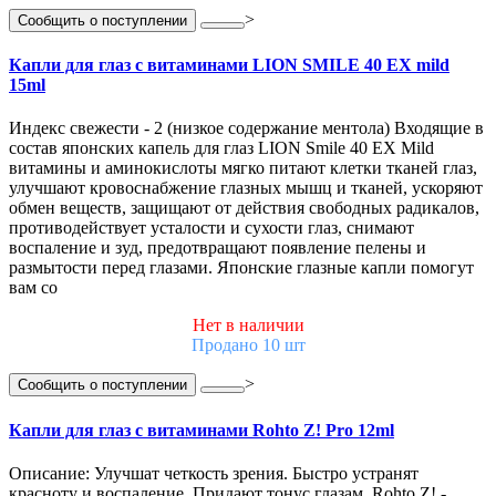
>
Сообщить о поступлении
Капли для глаз с витаминами LION SMILE 40 EX mild
15ml
Индекс свежести - 2 (низкое содержание ментола) Входящие в
состав японских капель для глаз LION Smile 40 EX Mild
витамины и аминокислоты мягко питают клетки тканей глаз,
улучшают кровоснабжение глазных мышц и тканей, ускоряют
обмен веществ, защищают от действия свободных радикалов,
противодействует усталости и сухости глаз, снимают
воспаление и зуд, предотвращают появление пелены и
размытости перед глазами. Японские глазные капли помогут
вам со
Нет в наличии
Продано 10 шт
>
Сообщить о поступлении
Капли для глаз с витаминами Rohto Z! Pro 12ml
Описание: Улучшат четкость зрения. Быстро устранят
красноту и воспаление. Придают тонус глазам. Rohto Z! -