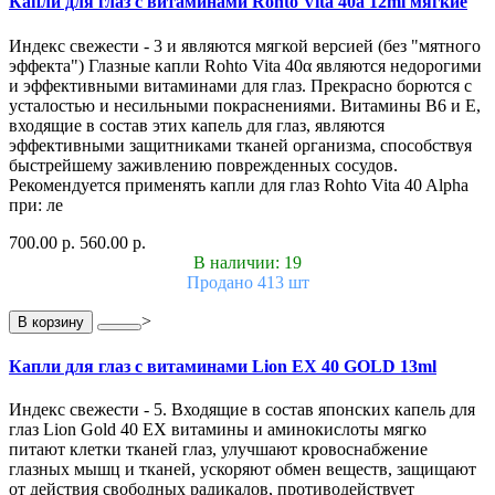
Капли для глаз с витаминами Rohto Vita 40a 12ml мягкие
Индекс свежести - 3 и являются мягкой версией (без "мятного
эффекта") Глазные капли Rohto Vita 40α являются недорогими
и эффективными витаминами для глаз. Прекрасно борются с
усталостью и несильными покраснениями. Витамины B6 и E,
входящие в состав этих капель для глаз, являются
эффективными защитниками тканей организма, способствуя
быстрейшему заживлению поврежденных сосудов.
Рекомендуется применять капли для глаз Rohto Vita 40 Alpha
при: ле
700.00 р.
560.00 р.
В наличии: 19
Продано 413 шт
>
В корзину
Капли для глаз с витаминами Lion EX 40 GOLD 13ml
Индекс свежести - 5. Входящие в состав японских капель для
глаз Lion Gold 40 EX витамины и аминокислоты мягко
питают клетки тканей глаз, улучшают кровоснабжение
глазных мышц и тканей, ускоряют обмен веществ, защищают
от действия свободных радикалов, противодействует