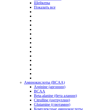
Шейкеры
Показать все
Аминокислоты (BCAA)
Arginine (аргинин)
BCAA
Beta-alanine (бета аланин)
Citrulline (цитруллин)
Glutamine (глютамин)
Комплексные аминокислоты