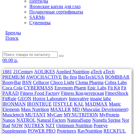
Пептиды
Японские капли для глаз
Подарочные сертификаты
SARMs
Сувениры
Бренды
Поиск
0
0.00 р.
1881
21Century
AOLIKES
Applied Nutrition
aTech
aTech
PREMIUM
AWOCHACTIVE
Be first
BioTechUSA
BOMBBAR
BootyBar
BSN
Cellucor
Choco Light
Cloma Pharma
Cobra Labs
Coca Cola
CYBERMASS
Envenom Pharm
Epic Labs
Fit Kit
Fit
PARAD
Fitness Food Factory
Fitness Кондитерская
FitnesShock
FitRule
GEON
Horror Laboratory
Innovative
insane labz
IRONMAN
IRONTRUE
ITSTYLE
KAL
MADMAX
Magic
Elements
Mass Nutrition
MAXLER
MD (Muscular Development)
Muscletech
MUTANT
MyCare
MYNUTRITION
MyProtein
Nanox
NATROL
Natural Factors
NaturalSupp
Nongfu Spring
Not
Bad
NOW
NUTREX
NZT
Optimum Nutrition
Popeye
Supplements
POWER PRO
Proteinrex
RavNutrition
RECKFUL