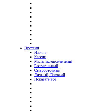
Протеин
Изолят
Казеин
Мультикомпонентный
Растительный
Сывороточный
Яичный, Говяжий
Показать все