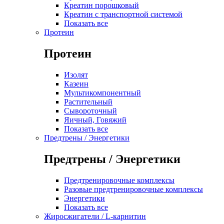
Креатин порошковый
Креатин с транспортной системой
Показать все
Протеин
Протеин
Изолят
Казеин
Мультикомпонентный
Растительный
Сывороточный
Яичный, Говяжий
Показать все
Предтрены / Энергетики
Предтрены / Энергетики
Предтренировочные комплексы
Разовые предтренировочные комплексы
Энергетики
Показать все
Жиросжигатели / L-карнитин