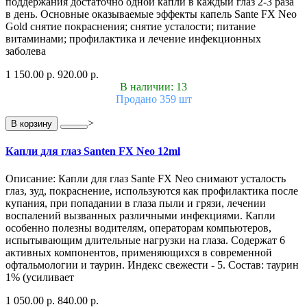
поддержания достаточно одной капли в каждый глаз 2-3 раза
в день. Основные оказываемые эффекты капель Sante FX Neo
Gold снятие покраснения; снятие усталости; питание
витаминами; профилактика и лечение инфекционных
заболева
1 150.00 р.
920.00 р.
В наличии: 13
Продано 359 шт
>
В корзину
Капли для глаз Santen FX Neo 12ml
Описание: Капли для глаз Sante FX Neo снимают усталость
глаз, зуд, покраснение, используются как профилактика после
купания, при попадании в глаза пыли и грязи, лечении
воспалений вызванных различными инфекциями. Капли
особенно полезны водителям, операторам компьютеров,
испытывающим длительные нагрузки на глаза. Содержат 6
активных компонентов, применяющихся в современной
офтальмологии и таурин. Индекс свежести - 5. Состав: таурин
1% (усиливает
1 050.00 р.
840.00 р.