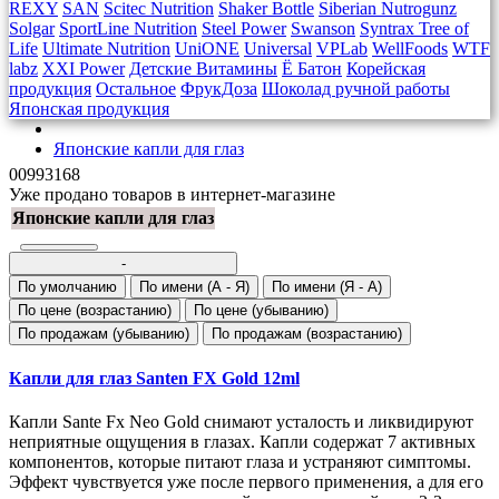
REXY
SAN
Scitec Nutrition
Shaker Bottle
Siberian Nutrogunz
Solgar
SportLine Nutrition
Steel Power
Swanson
Syntrax
Tree of
Life
Ultimate Nutrition
UniONE
Universal
VPLab
WellFoods
WTF
labz
XXI Power
Детские Витамины
Ё Батон
Корейская
продукция
Остальное
ФрукДоза
Шоколад ручной работы
Японская продукция
Японские капли для глаз
00993168
Уже продано товаров в интернет-магазине
Японские капли для глаз
-
По умолчанию
По имени (A - Я)
По имени (Я - A)
По цене (возрастанию)
По цене (убыванию)
По продажам (убыванию)
По продажам (возрастанию)
Капли для глаз Santen FX Gold 12ml
Капли Sante Fx Neo Gold снимают усталость и ликвидируют
неприятные ощущения в глазах. Капли содержат 7 активных
компонентов, которые питают глаза и устраняют симптомы.
Эффект чувствуется уже после первого применения, а для его