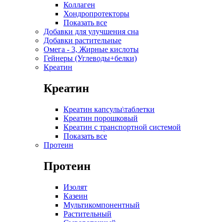
Коллаген
Хондропротекторы
Показать все
Добавки для улучшения сна
Добавки растительные
Омега - 3, Жирные кислоты
Гейнеры (Углеводы+белки)
Креатин
Креатин
Креатин капсулы\таблетки
Креатин порошковый
Креатин с транспортной системой
Показать все
Протеин
Протеин
Изолят
Казеин
Мультикомпонентный
Растительный