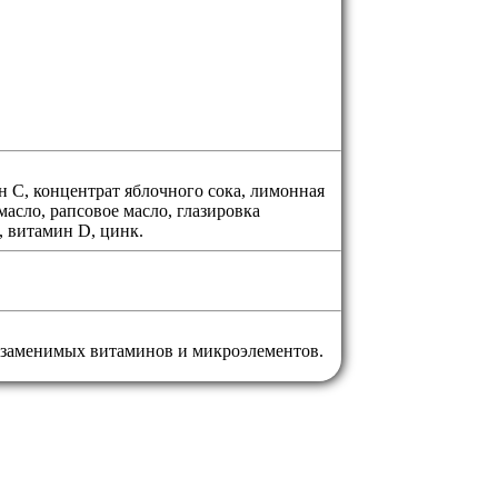
н C, концентрат яблочного сока, лимонная
асло, рапсовое масло, глазировка
, витамин D, цинк.
езаменимых витаминов и микроэлементов.