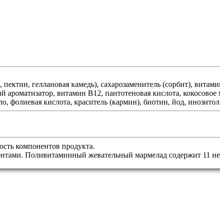
пектин, геллановая камедь), сахарозаменитель (сорбит), витами
 ароматизатор, витамин B12, пантотеновая кислота, кокосовое м
о, фолиевая кислота, краситель (кармин), биотин, йод, инозитол
сть компонентов продукта.
ентами. Поливитаминный жевательный мармелад содержит 11 н