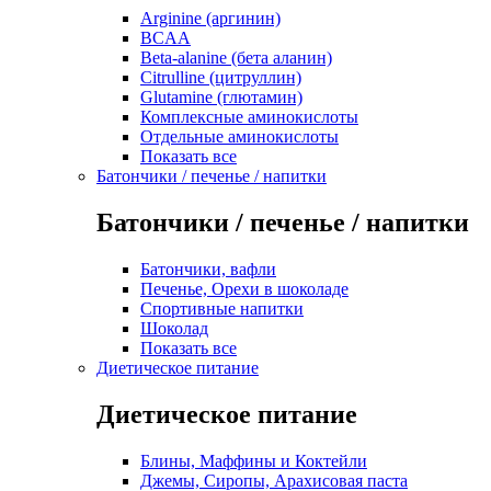
Arginine (аргинин)
BCAA
Beta-alanine (бета аланин)
Citrulline (цитруллин)
Glutamine (глютамин)
Комплексные аминокислоты
Отдельные аминокислоты
Показать все
Батончики / печенье / напитки
Батончики / печенье / напитки
Батончики, вафли
Печенье, Орехи в шоколаде
Спортивные напитки
Шоколад
Показать все
Диетическое питание
Диетическое питание
Блины, Маффины и Коктейли
Джемы, Сиропы, Арахисовая паста