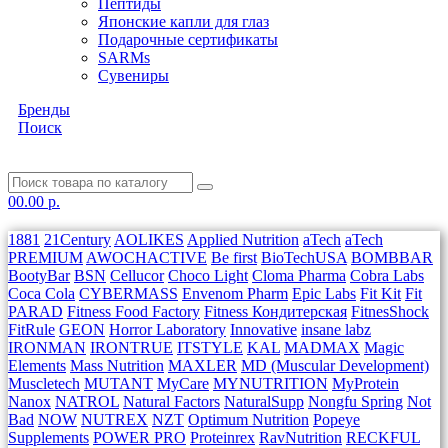
Пептиды
Японские капли для глаз
Подарочные сертификаты
SARMs
Сувениры
Бренды
Поиск
0
0.00 р.
1881
21Century
AOLIKES
Applied Nutrition
aTech
aTech
PREMIUM
AWOCHACTIVE
Be first
BioTechUSA
BOMBBAR
BootyBar
BSN
Cellucor
Choco Light
Cloma Pharma
Cobra Labs
Coca Cola
CYBERMASS
Envenom Pharm
Epic Labs
Fit Kit
Fit
PARAD
Fitness Food Factory
Fitness Кондитерская
FitnesShock
FitRule
GEON
Horror Laboratory
Innovative
insane labz
IRONMAN
IRONTRUE
ITSTYLE
KAL
MADMAX
Magic
Elements
Mass Nutrition
MAXLER
MD (Muscular Development)
Muscletech
MUTANT
MyCare
MYNUTRITION
MyProtein
Nanox
NATROL
Natural Factors
NaturalSupp
Nongfu Spring
Not
Bad
NOW
NUTREX
NZT
Optimum Nutrition
Popeye
Supplements
POWER PRO
Proteinrex
RavNutrition
RECKFUL