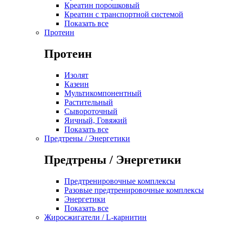
Креатин порошковый
Креатин с транспортной системой
Показать все
Протеин
Протеин
Изолят
Казеин
Мультикомпонентный
Растительный
Сывороточный
Яичный, Говяжий
Показать все
Предтрены / Энергетики
Предтрены / Энергетики
Предтренировочные комплексы
Разовые предтренировочные комплексы
Энергетики
Показать все
Жиросжигатели / L-карнитин