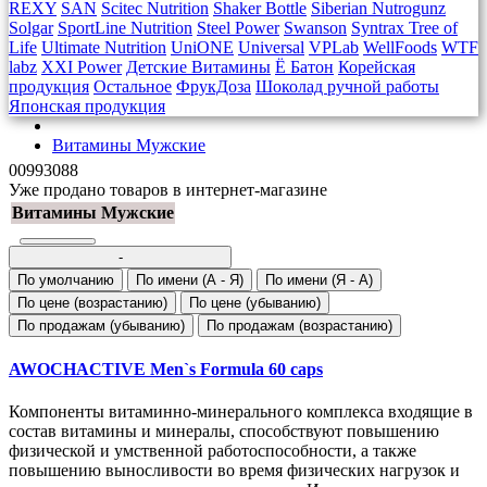
REXY
SAN
Scitec Nutrition
Shaker Bottle
Siberian Nutrogunz
Solgar
SportLine Nutrition
Steel Power
Swanson
Syntrax
Tree of
Life
Ultimate Nutrition
UniONE
Universal
VPLab
WellFoods
WTF
labz
XXI Power
Детские Витамины
Ё Батон
Корейская
продукция
Остальное
ФрукДоза
Шоколад ручной работы
Японская продукция
Витамины Мужские
00993088
Уже продано товаров в интернет-магазине
Витамины Мужские
-
По умолчанию
По имени (A - Я)
По имени (Я - A)
По цене (возрастанию)
По цене (убыванию)
По продажам (убыванию)
По продажам (возрастанию)
AWOCHACTIVE Men`s Formula 60 caps
Компоненты витаминно-минерального комплекса входящие в
состав витамины и минералы, способствуют повышению
физической и умственной работоспособности, а также
повышению выносливости во время физических нагрузок и