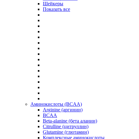
Шейкеры
Показать все
Аминокислоты (BCAA)
Arginine (аргинин)
BCAA
Beta-alanine (бета аланин)
Citrulline (цитруллин)
Glutamine (глютамин)
Комплексные аминокислоты