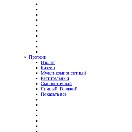
Протеин
Изолят
Казеин
Мультикомпонентный
Растительный
Сывороточный
Яичный, Говяжий
Показать все