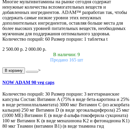
Многие мультивитамины на рынке сегодня содержат
ненужные количества вспомогательных веществ и
добавленных ингредиентов. ADAM™ разработан так, чтобы
содержать самые низкие уровни этих ненужных
дополнительных ингредиентов, оставляя больше места для
более высоких уровней питательных веществ, необходимых
мужчинам для поддержания оптимального здоровья.
Количество порций: 60 Размер порции: 1 таблетка t
2 500.00 р.
2 000.00 р.
В наличии: 9
Продано 165 шт
>
В корзину
NOW ADAM 90 veg caps
Количество порций: 30 Размер порции: 3 вегетарианские
капсулы Состав: Витамин A (75% в виде бета-каротина и 25%
в виде ретинилпальмитата) 3000 мкг Витамин С (из аскорбата
кальция) 250 мг Витамин D (в виде эргокальциферола) 25 мкг
(1000 МЕ) Витамин E (в виде d-альфа-токоферила сукцината)
100 мг Витамин K (в виде менахинона K2 и фитонадиона K1)
80 мкг Тиамин (витамин B1) (в виде тиамина гид