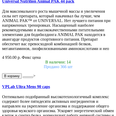
Universal Nutrition Animal PAK 44 pack
Для максимального роста мышечной массы и увеличения
силы нет препарата, который накачивал бы лучше, чем
ANIMAL PAK™ от UNIVERSAL. Нет лучшего питания при
напряженных тренировках. Насыщенный наиболее
рекомендуемыми и высококачественными питательными
элементами для бодибилдинга ANIMAL PAK находится в
авангарде продуктов спортивного питания. Препарат
обеспечит вас превосходной комбинацией белков,
мегавитаминов, лиофилизованными аминокислотами и нео
4 950.00 р.
Фикс цена
В наличии: 14
Продано 366 шт
>
В корзину
VPLab Ultra Mens 90 caps
Оптимально подобранный высокотехнологичный комплекс
содержит более пятидесяти активных ингредиентов и
направлен на укрепление организма и поддержание общего
здоровья мужского организма. Ускоряет энергетический обмен
клеток и синтез белка, нормализует работу нервной системы и