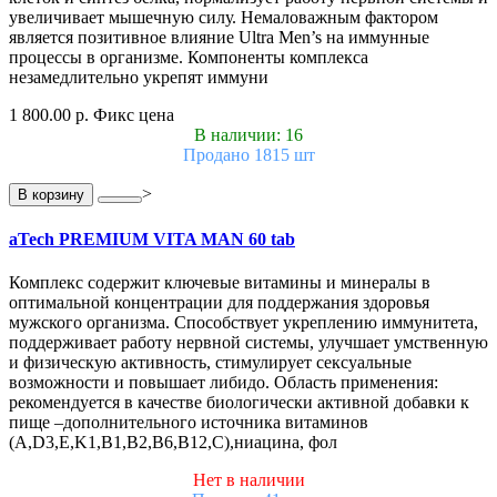
увеличивает мышечную силу. Немаловажным фактором
является позитивное влияние Ultra Men’s на иммунные
процессы в организме. Компоненты комплекса
незамедлительно укрепят иммуни
1 800.00 р.
Фикс цена
В наличии: 16
Продано 1815 шт
>
В корзину
aTech PREMIUM VITA MAN 60 tab
Комплекс содержит ключевые витамины и минералы в
оптимальной концентрации для поддержания здоровья
мужского организма. Способствует укреплению иммунитета,
поддерживает работу нервной системы, улучшает умственную
и физическую активность, стимулирует сексуальные
возможности и повышает либидо. Область применения:
рекомендуется в качестве биологически активной добавки к
пище –дополнительного источника витаминов
(А,D3,E,K1,В1,В2,В6,В12,С),ниацина, фол
Нет в наличии