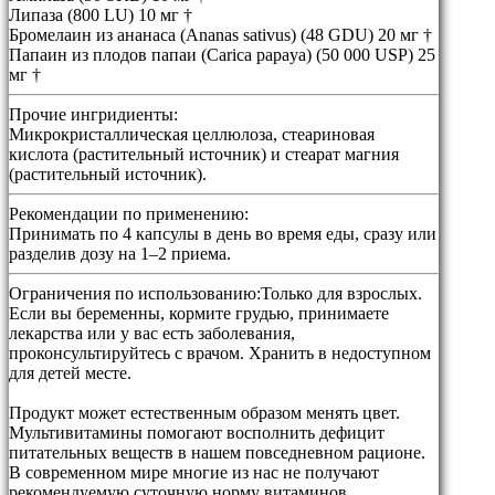
Липаза (800 LU) 10 мг †
Бромелаин из ананаса (Ananas sativus) (48 GDU) 20 мг †
Папаин из плодов папаи (Carica papaya) (50 000 USP) 25
мг †
Прочие ингридиенты:
Микрокристаллическая целлюлоза, стеариновая
кислота (растительный источник) и стеарат магния
(растительный источник).
Рекомендации по применению:
Принимать по 4 капсулы в день во время еды, сразу или
разделив дозу на 1–2 приема.
Ограничения по использованию:
Только для взрослых.
Если вы беременны, кормите грудью, принимаете
лекарства или у вас есть заболевания,
проконсультируйтесь с врачом. Хранить в недоступном
для детей месте.
Продукт может естественным образом менять цвет.
Мультивитамины помогают восполнить дефицит
питательных веществ в нашем повседневном рационе.
В современном мире многие из нас не получают
рекомендуемую суточную норму витаминов,