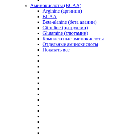
Аминокислоты (BCAA)
Arginine (аргинин)
BCAA
Beta-alanine (бета аланин)
Citrulline (цитруллин)
Glutamine (глютамин)
Комплексные аминокислоты
Отдельные аминокислоты
Показать все