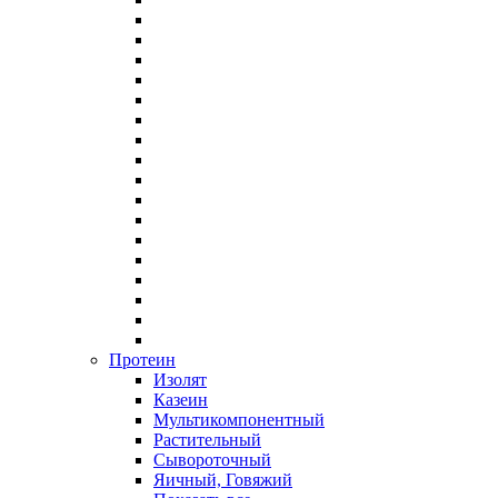
Протеин
Изолят
Казеин
Мультикомпонентный
Растительный
Сывороточный
Яичный, Говяжий