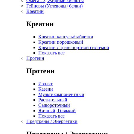
Омега - 3, Жирные кислоты
Гейнеры (Углеводы+белки)
Креатин
Креатин
Креатин капсулы\таблетки
Креатин порошковый
Креатин с транспортной системой
Показать все
Протеин
Протеин
Изолят
Казеин
Мультикомпонентный
Растительный
Сывороточный
Яичный, Говяжий
Показать все
Предтрены / Энергетики
Предтрены / Энергетики