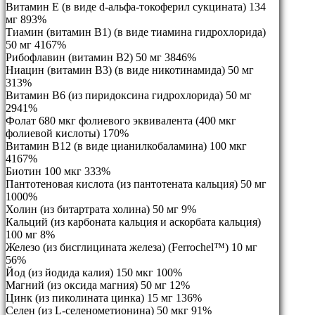
Витамин E (в виде d-альфа-токоферил сукцината) 134
мг 893%
Тиамин (витамин B1) (в виде тиамина гидрохлорида)
50 мг 4167%
Рибофлавин (витамин B2) 50 мг 3846%
Ниацин (витамин B3) (в виде никотинамида) 50 мг
313%
Витамин B6 (из пиридоксина гидрохлорида) 50 мг
2941%
Фолат 680 мкг фолиевого эквивалента (400 мкг
фолиевой кислоты) 170%
Витамин B12 (в виде цианилкобаламина) 100 мкг
4167%
Биотин 100 мкг 333%
Пантотеновая кислота (из пантотената кальция) 50 мг
1000%
Холин (из битартрата холина) 50 мг 9%
Кальций (из карбоната кальция и аскорбата кальция)
100 мг 8%
Железо (из бисглицината железа) (Ferrochel™) 10 мг
56%
Йод (из йодида калия) 150 мкг 100%
Магний (из оксида магния) 50 мг 12%
Цинк (из пиколината цинка) 15 мг 136%
Селен (из L-селенометионина) 50 мкг 91%