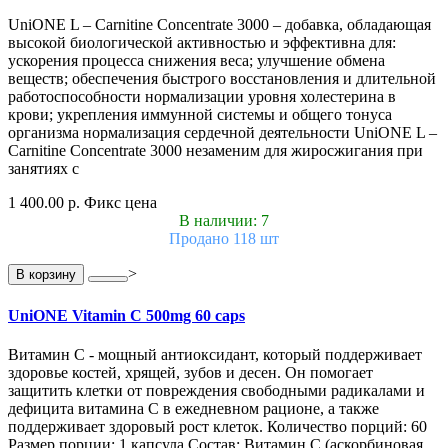
UniONE L – Carnitine Concentrate 3000 – добавка, обладающая
высокой биологической активностью и эффективна для:
ускорения процесса снижения веса; улучшение обмена
веществ; обеспечения быстрого восстановления и длительной
работоспособности нормализации уровня холестерина в
крови; укрепления иммунной системы и общего тонуса
организма нормализация сердечной деятельности UniONE L –
Carnitine Concentrate 3000 незаменим для жиросжигания при
занятиях с
1 400.00 р.
Фикс цена
В наличии: 7
Продано 118 шт
>
В корзину
UniONE Vitamin С 500mg 60 caps
Витамин С - мощный антиоксидант, который поддерживает
здоровье костей, хрящей, зубов и десен. Он помогает
защитить клетки от повреждения свободными радикалами и
дефицита витамина С в ежедневном рационе, а также
поддерживает здоровый рост клеток. Количество порций: 60
Размер порции: 1 капсула Состав: Витамин С (аскорбиновая