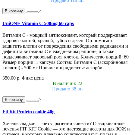
Продано 118 шт
>
В корзину
UniONE Vitamin С 500mg 60 caps
Витамин С - мощный антиоксидант, который поддерживает
здоровье костей, хрящей, зубов и десен. Он помогает
защитить клетки от повреждения свободными радикалами и
дефицита витамина С в ежедневном рационе, а также
поддерживает здоровый рост клеток. Количество порций: 60
Размер порции: 1 капсула Состав: Витамин С (аскорбиновая
кислота) - 500 мг Прочие ингридиенты: аскорби
350.00 р.
Фикс цена
В наличии: 22
Продано 38 шт
>
В корзину
Fit Kit Protein cookie 40g
Хочешь сладкое — без угрызений совести? Глазированные
печенья FIT KIT Cookie — это настоящие десерты для ЗОЖ и
фитнеса, в которых идеально сочетаются вкус, польза и