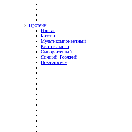
Протеин
Изолят
Казеин
Мультикомпонентный
Растительный
Сывороточный
Яичный, Говяжий
Показать все