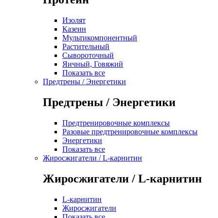
Изолят
Казеин
Мультикомпонентный
Растительный
Сывороточный
Яичный, Говяжий
Показать все
Предтрены / Энергетики
Предтрены / Энергетики
Предтренировочные комплексы
Разовые предтренировочные комплексы
Энергетики
Показать все
Жиросжигатели / L-карнитин
Жиросжигатели / L-карнитин
L-карнитин
Жиросжигатели
Показать все