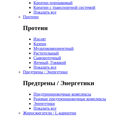
Креатин порошковый
Креатин с транспортной системой
Показать все
Протеин
Протеин
Изолят
Казеин
Мультикомпонентный
Растительный
Сывороточный
Яичный, Говяжий
Показать все
Предтрены / Энергетики
Предтрены / Энергетики
Предтренировочные комплексы
Разовые предтренировочные комплексы
Энергетики
Показать все
Жиросжигатели / L-карнитин