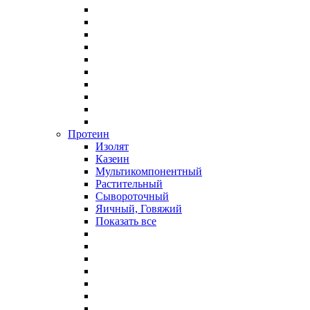
Протеин
Изолят
Казеин
Мультикомпонентный
Растительный
Сывороточный
Яичный, Говяжий
Показать все