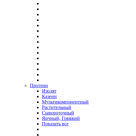
Протеин
Изолят
Казеин
Мультикомпонентный
Растительный
Сывороточный
Яичный, Говяжий
Показать все