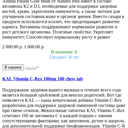
Animal Parade Gold Multi от Natures Plus имеет в составе
витамины К2 и D3, необходимые для поддержки здоровья
костей, крови, укрепления иммунитета, а также лютеин для
улучшения состояния кожи и органов зрения. Вместо сахара в
продукте используется ксилит, что предотвращает развитие
кариеса. Витамины поддерживают нормальное развитие и
рост детского организма. Полезные свойства: Укрепляет
иммунитет; Способствует нормальному росту и развит
2 000.00 р.
1 600.00 р.
В наличии: 6
Продано 30 шт
>
В корзину
KAL Vitamin C-Rex 100mg 100 chew tab
Поддержание здоровья вашего малыша в течение всего года
является большой проблемой для многих родителей. Вот где
появляется KAL — наша жевательная добавка Vitamin C-Rex
разработана для поддержки здоровой иммунной системы даже
при смене сезонов. Жевательные таблетки KAL Vitamin C-Rex
сочетают 100 мг витамина C в каждой порции с такими
сопутствующими факторами, как шиповник, рутин и ацерола,
для дополнительной поддержки биофлавоноидов. Vitamin C-R