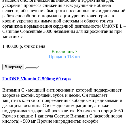
высокой биологической активностью и эффективна для:
ускорения процесса снижения веса; улучшение обмена
веществ; обеспечения быстрого восстановления и длительной
работоспособности нормализации уровня холестерина в
крови; укрепления иммунной системы и общего тонуса
организма нормализация сердечной деятельности UniONE L –
Carnitine Concentrate 3000 незаменим для жиросжигания при
занятиях с
1 400.00 р.
Фикс цена
В наличии: 7
Продано 118 шт
>
В корзину
UniONE Vitamin С 500mg 60 caps
Витамин С - мощный антиоксидант, который поддерживает
здоровье костей, хрящей, зубов и десен. Он помогает
защитить клетки от повреждения свободными радикалами и
дефицита витамина С в ежедневном рационе, а также
поддерживает здоровый рост клеток. Количество порций: 60
Размер порции: 1 капсула Состав: Витамин С (аскорбиновая
кислота) - 500 мг Прочие ингридиенты: аскорби