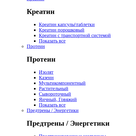
Креатин
Креатин капсулы\таблетки
Креатин порошковый
Креатин с транспортной системой
Показать все
Протеин
Протеин
Изолят
Казеин
Мультикомпонентный
Растительный
Сывороточный
Яичный, Говяжий
Показать все
Предтрены / Энергетики
Предтрены / Энергетики