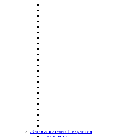
Жиросжигатели / L-карнитин
L-карнитин