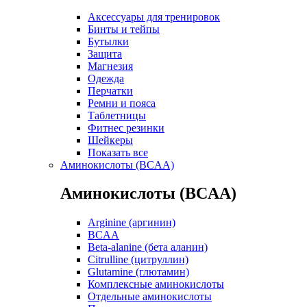
Аксессуары для тренировок
Бинты и тейпы
Бутылки
Защита
Магнезия
Одежда
Перчатки
Ремни и пояса
Таблетницы
Фитнес резинки
Шейкеры
Показать все
Аминокислоты (BCAA)
Аминокислоты (BCAA)
Arginine (аргинин)
BCAA
Beta-alanine (бета аланин)
Citrulline (цитруллин)
Glutamine (глютамин)
Комплексные аминокислоты
Отдельные аминокислоты