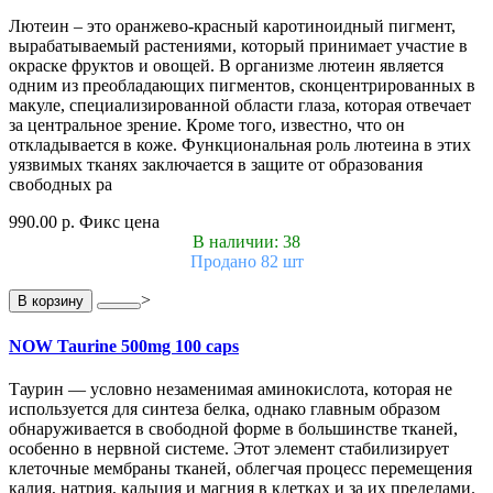
Лютеин – это оранжево-красный каротиноидный пигмент,
вырабатываемый растениями, который принимает участие в
окраске фруктов и овощей. В организме лютеин является
одним из преобладающих пигментов, сконцентрированных в
макуле, специализированной области глаза, которая отвечает
за центральное зрение. Кроме того, известно, что он
откладывается в коже. Функциональная роль лютеина в этих
уязвимых тканях заключается в защите от образования
свободных ра
990.00 р.
Фикс цена
В наличии: 38
Продано 82 шт
>
В корзину
NOW Taurine 500mg 100 caps
Таурин — условно незаменимая аминокислота, которая не
используется для синтеза белка, однако главным образом
обнаруживается в свободной форме в большинстве тканей,
особенно в нервной системе. Этот элемент стабилизирует
клеточные мембраны тканей, облегчая процесс перемещения
калия, натрия, кальция и магния в клетках и за их пределами.