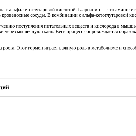
с альфа-кетоглутаровой кислотой. L-аргинин — это аминокисл
ь кровеносные сосуды. В комбинации с альфа-кетоглутаровой кис
ению поступления питательных веществ и кислорода в мышцы. 
ви через мышечную ткань. Весь процесс сопровождается образов
роста. Этот гормон играет важную роль в метаболизме и спосо
пций