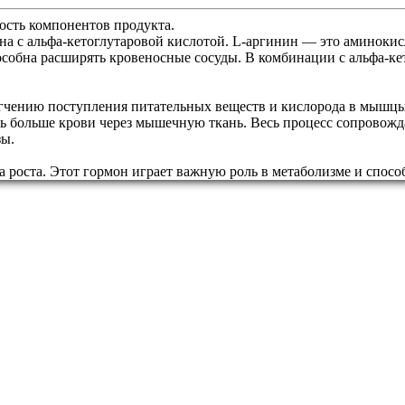
сть компонентов продукта.
с альфа-кетоглутаровой кислотой. L-аргинин — это аминокисло
особна расширять кровеносные сосуды. В комбинации с альфа-ке
ению поступления питательных веществ и кислорода в мышцы. 
ть больше крови через мышечную ткань. Весь процесс сопровожд
зы.
роста. Этот гормон играет важную роль в метаболизме и спосо