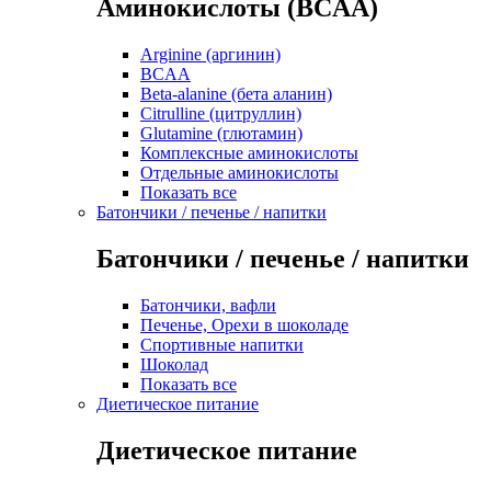
Аминокислоты (BCAA)
Arginine (аргинин)
BCAA
Beta-alanine (бета аланин)
Citrulline (цитруллин)
Glutamine (глютамин)
Комплексные аминокислоты
Отдельные аминокислоты
Показать все
Батончики / печенье / напитки
Батончики / печенье / напитки
Батончики, вафли
Печенье, Орехи в шоколаде
Спортивные напитки
Шоколад
Показать все
Диетическое питание
Диетическое питание