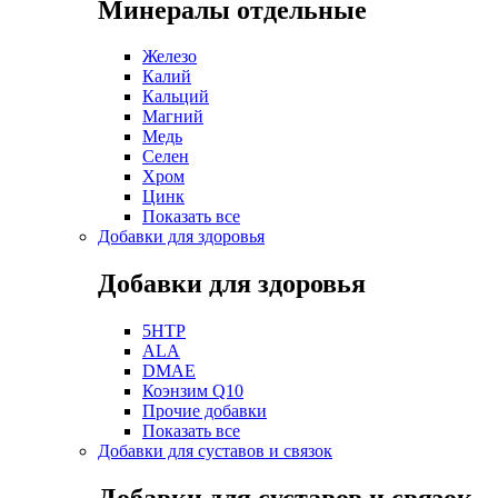
Минералы отдельные
Железо
Калий
Кальций
Магний
Медь
Селен
Хром
Цинк
Показать все
Добавки для здоровья
Добавки для здоровья
5HTP
ALA
DMAE
Коэнзим Q10
Прочие добавки
Показать все
Добавки для суставов и связок