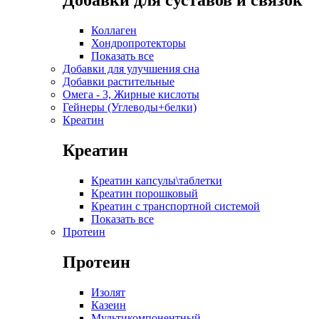
Добавки для суставов и связок
Коллаген
Хондропротекторы
Показать все
Добавки для улучшения сна
Добавки растительные
Омега - 3, Жирные кислоты
Гейнеры (Углеводы+белки)
Креатин
Креатин
Креатин капсулы\таблетки
Креатин порошковый
Креатин с транспортной системой
Показать все
Протеин
Протеин
Изолят
Казеин
Мультикомпонентный