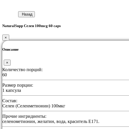
Назад
NaturalSupp Селен 100mcg 60 caps
×
Описание
×
Количество порций:
60
Размер порции:
1 капсула
Состав:
Селен (Селенметионин) 100мкг
Прочие ингридиенты:
селенометионин, желатин, вода, краситель Е171.