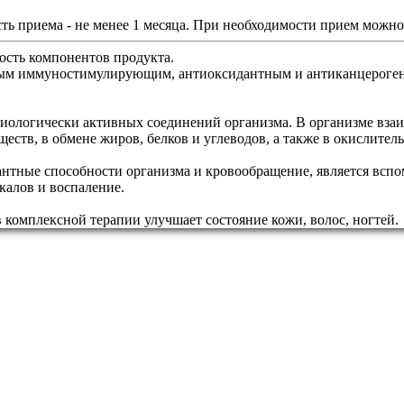
сть приема - не менее 1 месяца. При необходимости прием можно
сть компонентов продукта.
щным иммуностимулирующим, антиоксидантным и антиканцерог
иологически активных соединений организма. В организме взаи
еств, в обмене жиров, белков и углеводов, а также в окислител
антные способности организма и кровообращение, является всп
алов и воспаление.
комплексной терапии улучшает состояние кожи, волос, ногтей.