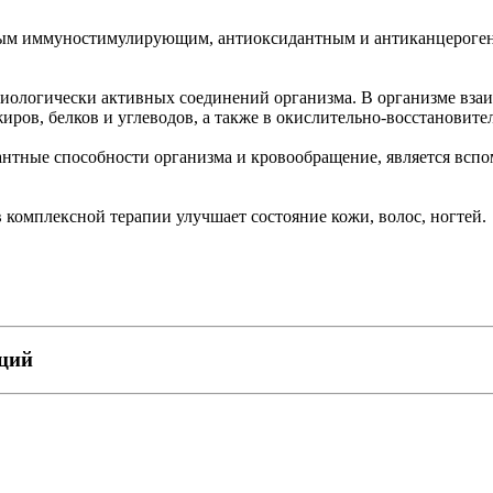
ным иммуностимулирующим, антиоксидантным и антиканцероген
иологически активных соединений организма. В организме вза
иров, белков и углеводов, а также в окислительно-восстановите
дантные способности организма и кровообращение, является вс
комплексной терапии улучшает состояние кожи, волос, ногтей.
пций