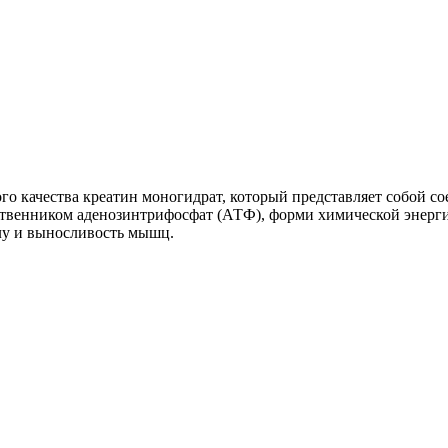
го качества креатин моногидрат, который представляет собой со
твенником аденозинтрифосфат (АТФ), форми химической энерги
илу и выносливость мышц.