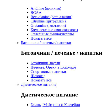
Arginine (аргинин)
BCAA
Beta-alanine (бета аланин)
Citrulline (цитруллин)
Glutamine (глютамин)
Комплексные аминокислоты
Отдельные аминокислоты
Показать все
Батончики / печенье / напитки
Батончики / печенье / напитки
Батончики, вафли
Печенье, Орехи в шоколаде
Спортивные напитки
Шоколад
Показать все
Диетическое питание
Диетическое питание
Блины, Маффины и Коктейли